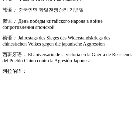
韩语
：
중국인민 항일전쟁승리 기념일
俄语
：
День победы китайского народа в войне
сопротивления японской
德语
：
Jahrestags des Sieges des Widerstandskriegs des
chinesischen Volkes gegen die japanische Aggression
西班牙语
：
El aniversario de la victoria en la Guerra de Resistencia
del Pueblo Chino contra la Agresión Japonesa
阿拉伯语
：