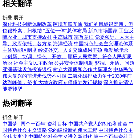
相关翻译
折叠
展开
深化科技创新体制改革
跨境互联互通
我们的目标很宏伟，但
也很朴素，归根结
“五位一体”总体布局
新兴市场国家
工业反
哺农业、城市支持农村
生态城市
宗旨意识
党委领导、人大主
导、政府依托、各方参
海洋经济
中国特色社会主义理论体系
主体功能区制度
经济外交、人文交流成果丰硕
新发展理念
（创新、协调、绿色、开放、
顺应人民意愿、符合人民所思
所盼
社会主义民主政治
公共安全体制机制
弊端、矛盾、问题
亚洲基础设施投资银行
树立大家庭和合作共赢理念
中华民族
伟大复兴的前进步伐势不可挡
二氧化碳排放力争于2030年前
达到峰值，努
扩大地方政府专项债券发行规模
深入推进清洁
能源转型
热词翻译
折叠
展开
中国梦
“两个一百年”奋斗目标
中国共产党人的初心和使命
中
国特色社会主义道路
党的建设新的伟大工程
中国特色社会主
义伟大事业
中国特色社会主义进入新时代
第一个百年奋斗目