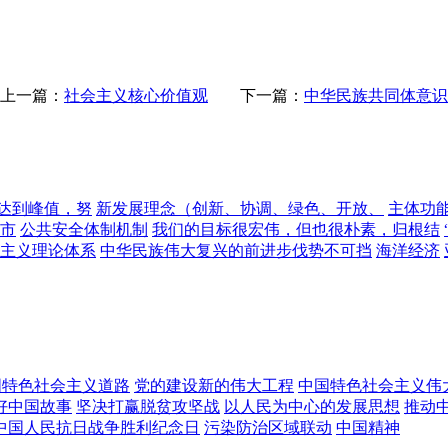
上一篇：
社会主义核心价值观
下一篇：
中华民族共同体意识
前达到峰值，努
新发展理念（创新、协调、绿色、开放、
主体功
市
公共安全体制机制
我们的目标很宏伟，但也很朴素，归根结
主义理论体系
中华民族伟大复兴的前进步伐势不可挡
海洋经济
国特色社会主义道路
党的建设新的伟大工程
中国特色社会主义伟
好中国故事
坚决打赢脱贫攻坚战
以人民为中心的发展思想
推动
中国人民抗日战争胜利纪念日
污染防治区域联动
中国精神