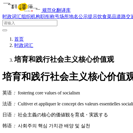
规范化翻译库
时政词汇
组织机构
职衔称号
场所地名
公示提示
饮食菜品
道路交
首页
时政词汇
培育和践行社会主义核心价值观
培育和践行社会主义核心价值
英语
：
fostering core values of socialism
法语
：
Cultiver et appliquer le concept des valeurs essentielles social
日语
：
社会主義の核心的価値観を育成・実践する
韩语
：
사회주의 핵심 가치관 배양 및 실천