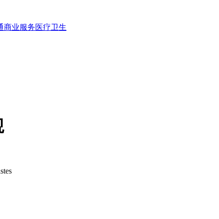
通
商业服务
医疗卫生
观
istes