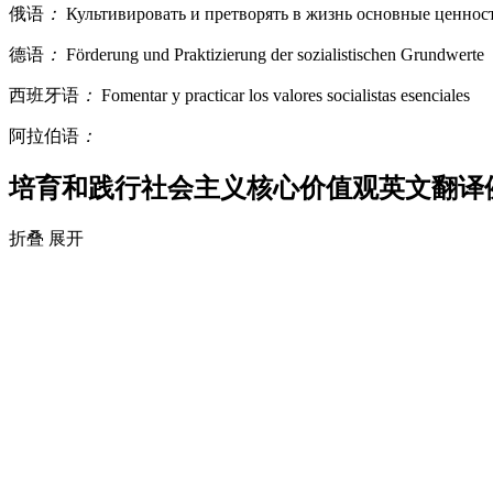
俄语
：
Культивировать и претворять в жизнь основные ценнос
德语
：
Förderung und Praktizierung der sozialistischen Grundwerte
西班牙语
：
Fomentar y practicar los valores socialistas esenciales
阿拉伯语
：
培育和践行社会主义核心价值观英文翻译
折叠
展开