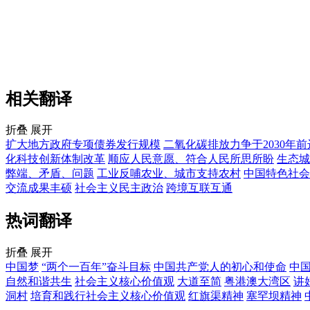
相关翻译
折叠
展开
扩大地方政府专项债券发行规模
二氧化碳排放力争于2030年
化科技创新体制改革
顺应人民意愿、符合人民所思所盼
生态城
弊端、矛盾、问题
工业反哺农业、城市支持农村
中国特色社会
交流成果丰硕
社会主义民主政治
跨境互联互通
热词翻译
折叠
展开
中国梦
“两个一百年”奋斗目标
中国共产党人的初心和使命
中
自然和谐共生
社会主义核心价值观
大道至简
粤港澳大湾区
讲
洞村
培育和践行社会主义核心价值观
红旗渠精神
塞罕坝精神