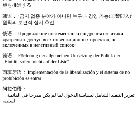
施を推進する
韩语
：
‘금지 업종 분야가 아니면 누구나 경영 가능(非禁卽入)’
원칙의 보편적 실시 추진
俄语
：
Продвижение повсеместного внедрения политики
«разрешить доступ всех инвестиционных проектов, не
включенных в негативный список»
德语
：
Förderung der allgemeinen Umsetzung der Politik der
„Eintritt, sofern nicht auf der Liste“
西班牙语
：
Implementación de la liberalización y el sistema de no
prohibición es entrar
阿拉伯语
：
تعزيز التنفيذ الشامل لسياسةالدخول لما لم يكن مدرجا في القائمة
السلبية