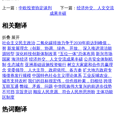
上一篇：
中欧投资协定谈判
下一篇：
经济外交、人文交流
成果丰硕
相关翻译
折叠
展开
社会主义民主政治
二氧化碳排放力争于2030年前达到峰值，
努
新发展理念（创新、协调、绿色、开放、
深入推进清洁能
源转型
深化科技创新体制改革
“五位一体”总体布局
新兴市场
国家
海洋经济
经济外交、人文交流成果丰硕
公共安全体制机
制
生态城市
亚洲基础设施投资银行
树立大家庭和合作共赢理
念
党委领导、人大主导、政府依托、各方参
扩大地方政府专
项债券发行规模
中国特色社会主义理论体系
工业反哺农业、
城市支持农村
我们的目标很宏伟，但也很朴素，归根结
跨境
互联互通
弊端、矛盾、问题
中华民族伟大复兴的前进步伐势
不可挡
宗旨意识
顺应人民意愿、符合人民所思所盼
主体功能
区制度
热词翻译