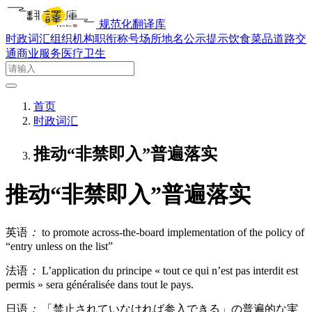
规范化翻译库
时政词汇
组织机构
职衔称号
场所地名
公示提示
饮食菜品
道路交
通
商业服务
医疗卫生
首页
时政词汇
推动“非禁即入”普遍落实
推动“非禁即入”普遍落实
英语
：
to promote across-the-board implementation of the policy of
“entry unless on the list”
法语
：
L’application du principe « tout ce qui n’est pas interdit est
permis » sera généralisée dans tout le pays.
日语
：
「禁止されていなければ参入できる」の普遍的な実