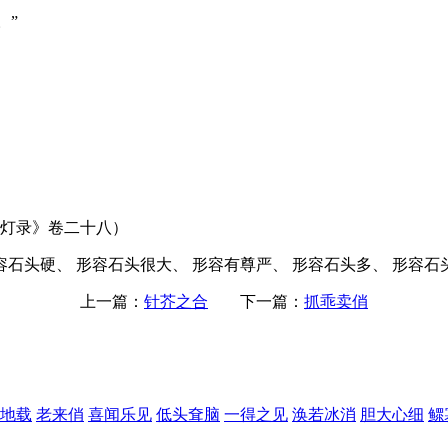
。”
传灯录》卷二十八）
容石头硬、 形容石头很大、 形容有尊严、 形容石头多、 形容石
上一篇：
针芥之合
下一篇：
抓乖卖俏
地载
老来俏
喜闻乐见
低头耷脑
一得之见
涣若冰消
胆大心细
鳏