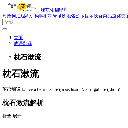
规范化翻译库
时政词汇
组织机构
职衔称号
场所地名
公示提示
饮食菜品
道路交
首页
成语翻译
枕石漱流
枕石漱流
英语翻译
to live a hermit's life (in seclusion)​, a frugal life (idiom)​
枕石漱流解析
折叠
展开