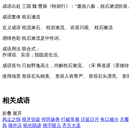
成语出处
三国 魏 曹操《秋胡行》：“遨游八极，
枕石漱流
饮泉
成语繁体
枕石潄流
近义成语
枕流漱石、 枕岩漱流、 岩居川观、 枕石嗽流
感情色彩
枕石漱流是中性词。
成语用法
联合式；
作谓语、宾语；指隐居生活。
成语造句
只如野逸高士，尚解枕石漱流。（宋 释道原《景德
使用场景
形容石头精美、 形容人有尊严、 形容石头漂亮、 形
相关成语
折叠
展开
风尘之惊
咬牙切齿
抑恶扬善
打破常规
迁延日月
有口难分
天覆
风
墙外汉
韬光隐迹
挑字眼儿
齐天大圣