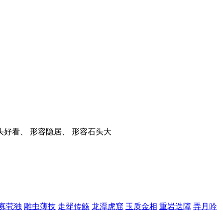
头好看、 形容隐居、 形容石头大
寡茕独
雕虫薄技
走斝传觞
龙潭虎窟
玉质金相
重岩迭障
弄月吟