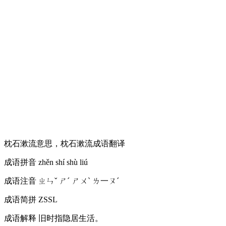
枕石漱流意思，枕石漱流成语翻译
成语拼音
zhěn shí shù liú
成语注音
ㄓㄣˇ ㄕˊ ㄕㄨˋ ㄌ一ㄡˊ
成语简拼
ZSSL
成语解释
旧时指隐居生活。