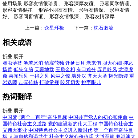
使用场景
形容友情很珍贵、 形容深厚友谊、 形容同学情谊、
形容友情很好、 形容小朋友友情、 形容友情深、 形容友情
好、 形容同窗情谊、 形容友情很深、 形容友情深厚
上一篇：
众星环极
下一篇：
枕石漱流
相关成语
折叠
展开
雕虫薄技
涣若冰消
鳏寡茕独
迁延日月
老来俏
胆大心细
抑恶
扬善
低头耷脑
天覆地载
玉质金相
有口难分
弄月吟风
龙潭虎
窟
喜闻乐见
一得之见
风尘之惊
墙外汉
齐天大圣
韬光隐迹
重
岩迭障
走斝传觞
打破常规
咬牙切齿
挑字眼儿
热词翻译
折叠
展开
中国梦
“两个一百年”奋斗目标
中国共产党人的初心和使命
中
国特色社会主义道路
党的建设新的伟大工程
中国特色社会主
义伟大事业
中国特色社会主义进入新时代
第一个百年奋斗目
标
人与自然和谐共生
社会主义核心价值观
大道至简
粤港澳大