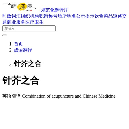
规范化翻译库
时政词汇
组织机构
职衔称号
场所地名
公示提示
饮食菜品
道路交
通
商业服务
医疗卫生
首页
成语翻译
针芥之合
针芥之合
英语翻译
Combination of acupuncture and Chinese Medicine