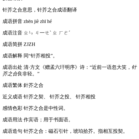
针芥之合意思，针芥之合成语翻译
成语拼音
zhēn jiè zhī hé
成语注音
ㄓㄣ ㄐ一ㄝˋ ㄓ ㄏㄜˊ
成语简拼
ZJZH
成语解释
同“针芥相投”。
成语出处
清·方文《赠孟六玕明序》诗：“近前一语忽大笑，
针
芥之合
良非轻。”
成语繁体
針芥之合
近义成语
针芥之契、 针芥之投、 针芥相投
感情色彩
针芥之合是中性词。
成语用法
作宾语；用于书面语。
成语造句
针芥之合：磁石引针，琥珀拾芥。指相互投契。