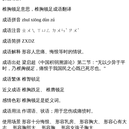
椎胸顿足意思，椎胸顿足成语翻译
成语拼音
zhuī xiōng dùn zú
成语注音
ㄓㄨㄟ ㄒㄩㄥ ㄉㄨㄣˋ ㄗㄨˊ
成语简拼
ZXDZ
成语解释
形容人悲痛、悔恨等时的情状。
成语出处
梁启超《中国积弱溯源论》第二节：“无以少异于平
时，乃
椎胸顿足
，痛恨于我国民之心既已死尽也。”
成语繁体
椎胷頓足
近义成语
椎胸跌足、 椎膺顿足
感情色彩
椎胸顿足是贬义词。
成语用法
作谓语、状语；用于悲伤或痛愤时。
使用场景
形容十分悔恨、 形容乳房、 形容胸大、 形容心有大
志、 形容胸部大、 形容胸、 形容女孩子胸大