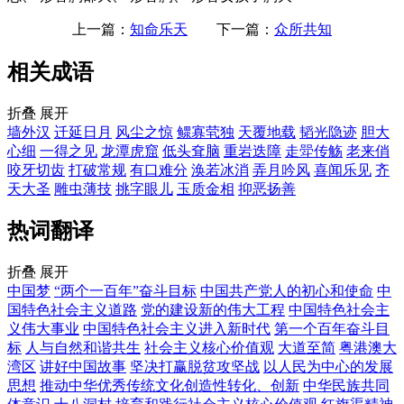
上一篇：
知命乐天
下一篇：
众所共知
相关成语
折叠
展开
墙外汉
迁延日月
风尘之惊
鳏寡茕独
天覆地载
韬光隐迹
胆大
心细
一得之见
龙潭虎窟
低头耷脑
重岩迭障
走斝传觞
老来俏
咬牙切齿
打破常规
有口难分
涣若冰消
弄月吟风
喜闻乐见
齐
天大圣
雕虫薄技
挑字眼儿
玉质金相
抑恶扬善
热词翻译
折叠
展开
中国梦
“两个一百年”奋斗目标
中国共产党人的初心和使命
中
国特色社会主义道路
党的建设新的伟大工程
中国特色社会主
义伟大事业
中国特色社会主义进入新时代
第一个百年奋斗目
标
人与自然和谐共生
社会主义核心价值观
大道至简
粤港澳大
湾区
讲好中国故事
坚决打赢脱贫攻坚战
以人民为中心的发展
思想
推动中华优秀传统文化创造性转化、创新
中华民族共同