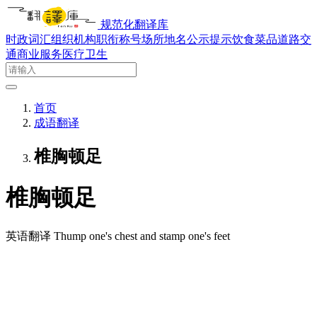
规范化翻译库
时政词汇
组织机构
职衔称号
场所地名
公示提示
饮食菜品
道路交
通
商业服务
医疗卫生
首页
成语翻译
椎胸顿足
椎胸顿足
英语翻译
Thump one's chest and stamp one's feet