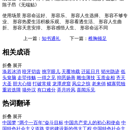
陈子昂《无端贴》
使用场景
形容命运好、 形容乐、 形容人生选择、 形容不够专
业、 形容热爱生活积极乐观、 形容看透生活、 形容人生曲
折、 形容天意安排、 形容感悟人生、 形容命运不同
上一篇：
知书通礼
下一篇：
椎胸顿足
相关成语
折叠
展开
涣若冰消
咬牙切齿
挑字眼儿
天覆地载
迁延日月
韬光隐迹
低
头耷脑
走斝传觞
一得之见
抑恶扬善
雕虫薄技
玉质金相
齐天
大圣
胆大心细
打破常规
龙潭虎窟
风尘之惊
老来俏
鳏寡茕独
重岩迭障
墙外汉
有口难分
弄月吟风
喜闻乐见
热词翻译
折叠
展开
中国梦
“两个一百年”奋斗目标
中国共产党人的初心和使命
中
国特色社会主义道路
党的建设新的伟大工程
中国特色社会主