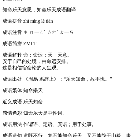
知命乐天意思，知命乐天成语翻译
成语拼音
zhī mìng lè tiān
成语注音
ㄓ ㄇ一ㄥˋ ㄌㄜˋ ㄊ一ㄢ
成语简拼
ZMLT
成语解释
命：命运；天：天意。
安于自己的处境，由命运安排。
这是相信宿命论的人生观。
成语出处
《周易 系辞上》：“乐天知命，故不忧。”
成语繁体
知命樂天
近义成语
乐天知命
感情色彩
知命乐天是中性词。
成语用法
作谓语、定语、宾语；用于处事。
成语造句
道既不行，复不能知命乐天，又不能隐于山薮。唐