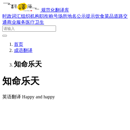
规范化翻译库
时政词汇
组织机构
职衔称号
场所地名
公示提示
饮食菜品
道路交
通
商业服务
医疗卫生
首页
成语翻译
知命乐天
知命乐天
英语翻译
Happy and happy