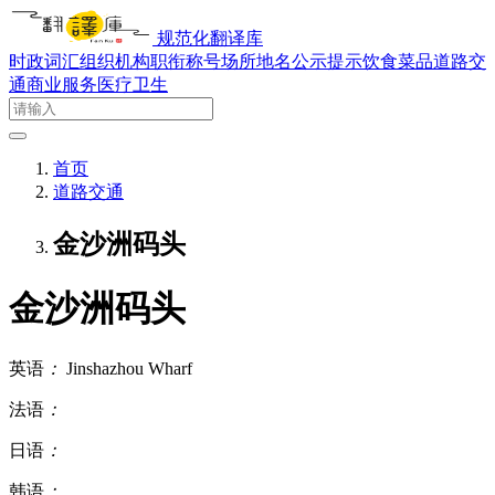
规范化翻译库
时政词汇
组织机构
职衔称号
场所地名
公示提示
饮食菜品
道路交
通
商业服务
医疗卫生
首页
道路交通
金沙洲码头
金沙洲码头
英语
：
Jinshazhou Wharf
法语
：
日语
：
韩语
：