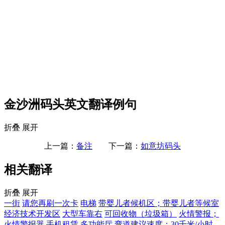
金沙洲码头英文翻译例句
折叠
展开
上一篇：
备注
下一篇：
如意坊码头
相关翻译
折叠
展开
一街
请您再刷一次卡
电梯
带婴儿者候机区；带婴儿者等候室
经济技术开发区
大型车靠右
可回收物（垃圾箱）
火情警报；
火情警报器
手机租赁
多功能厅
弯道建议速度：30千米/小时