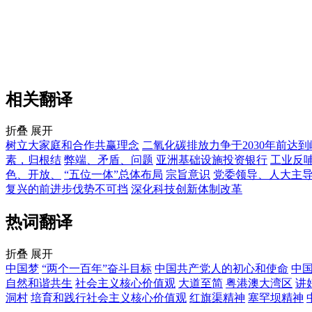
相关翻译
折叠
展开
树立大家庭和合作共赢理念
二氧化碳排放力争于2030年前达
素，归根结
弊端、矛盾、问题
亚洲基础设施投资银行
工业反
色、开放、
“五位一体”总体布局
宗旨意识
党委领导、人大主
复兴的前进步伐势不可挡
深化科技创新体制改革
热词翻译
折叠
展开
中国梦
“两个一百年”奋斗目标
中国共产党人的初心和使命
中
自然和谐共生
社会主义核心价值观
大道至简
粤港澳大湾区
讲
洞村
培育和践行社会主义核心价值观
红旗渠精神
塞罕坝精神