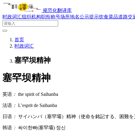
规范化翻译库
时政词汇
组织机构
职衔称号
场所地名
公示提示
饮食菜品
道路交
首页
时政词汇
塞罕坝精神
塞罕坝精神
英语
：
the spirit of Saihanba
法语
：
L’esprit de Saihanba
日语
：
サイハンバ（塞罕壩）精神（使命を銘記する、困難を
韩语
：
싸이한빠(塞罕壩) 정신