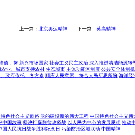
上一篇：
北京奥运精神
下一篇：
莫高精神
到峰值，努
新兴市场国家
社会主义民主政治
深入推进清洁能源转
哺农业、城市支持农村
生态城市
主体功能区制度
公共安全体制机
导、政府依托、各方参
顺应人民意愿、符合人民所思所盼
海洋经
国特色社会主义道路
党的建设新的伟大工程
中国特色社会主义伟
好中国故事
坚决打赢脱贫攻坚战
以人民为中心的发展思想
推动
中国人民抗日战争胜利纪念日
污染防治区域联动
中国精神