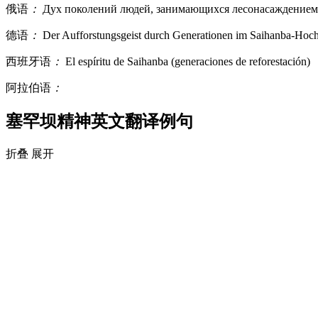
俄语
：
Дух поколений людей, занимающихся лесонасаждением 
德语
：
Der Aufforstungsgeist durch Generationen im Saihanba-Hoc
西班牙语
：
El espíritu de Saihanba (generaciones de reforestación)
阿拉伯语
：
塞罕坝精神英文翻译例句
折叠
展开