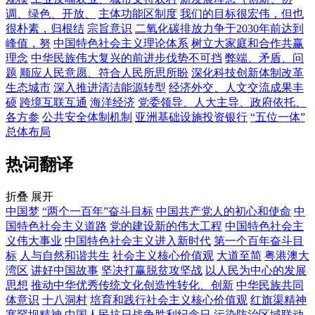
调、绿色、开放、
主体功能区制度
我们的目标很宏伟，但也
很朴素，归根结
宗旨意识
二氧化碳排放力争于2030年前达到
峰值，努
中国特色社会主义理论体系
树立大家庭和合作共赢
理念
中华民族伟大复兴的前进步伐势不可挡
弊端、矛盾、问
题
顺应人民意愿、符合人民所思所盼
深化科技创新体制改革
生态城市
深入推进清洁能源转型
经济外交、人文交流成果丰
硕
跨境互联互通
海洋经济
党委领导、人大主导、政府依托、
各方参
公共安全体制机制
亚洲基础设施投资银行
“五位一体”
总体布局
热词翻译
折叠
展开
中国梦
“两个一百年”奋斗目标
中国共产党人的初心和使命
中
国特色社会主义道路
党的建设新的伟大工程
中国特色社会主
义伟大事业
中国特色社会主义进入新时代
第一个百年奋斗目
标
人与自然和谐共生
社会主义核心价值观
大道至简
粤港澳大
湾区
讲好中国故事
坚决打赢脱贫攻坚战
以人民为中心的发展
思想
推动中华优秀传统文化创造性转化、创新
中华民族共同
体意识
十八洞村
培育和践行社会主义核心价值观
红旗渠精神
塞罕坝精神
中国人民抗日战争胜利纪念日
污染防治区域联动