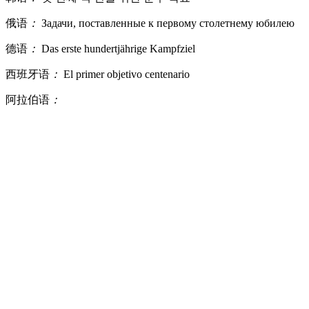
俄语
：
Задачи, поставленные к первому столетнему юбилею
德语
：
Das erste hundertjährige Kampfziel
西班牙语
：
El primer objetivo centenario
阿拉伯语
：