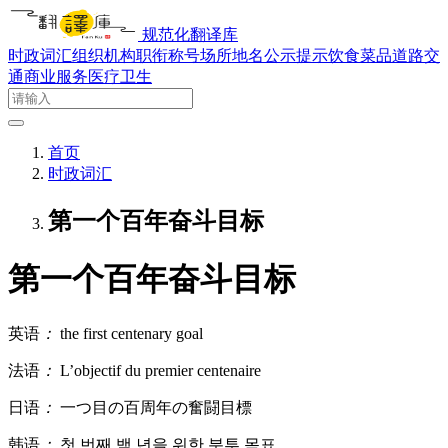
规范化翻译库
时政词汇
组织机构
职衔称号
场所地名
公示提示
饮食菜品
道路交
通
商业服务
医疗卫生
首页
时政词汇
第一个百年奋斗目标
第一个百年奋斗目标
英语
：
the first centenary goal
法语
：
L’objectif du premier centenaire
日语
：
一つ目の百周年の奮闘目標
韩语
：
첫 번째 백 년을 위한 분투 목표