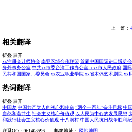
上一篇：
相关翻译
折叠
展开
xx注册会计师协会
南亚区域合作联盟
首届中国国际进口博览会
务外事办公室
中共xx市委台湾工作办公室（xx市人民政府
国际
民共和国国家…委员会
xx农业职业学院
xx省木偶艺术剧院
x
热词翻译
折叠
展开
中国梦
中国共产党人的初心和使命
“两个一百年”奋斗目标
中
自然和谐共生
社会主义核心价值观
以人民为中心的发展思想
和践行社会主义核心价值观
十八洞村
中国人民抗日战争胜利纪
联系QQ：961408596
邮箱地址：
网站地图