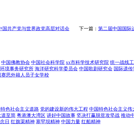
中国共产党与世界政党高层对话会
下一篇：
第二届中国国际
中国佛教协会
中国社会科学院
xx市科学技术研究院
统一战线工
环境事务研究所
海洋研究科学委员会
中国歌剧研究会
国际遗传
x贝赛思外籍人员子女学校
国特色社会主义道路
党的建设新的伟大工程
中国特色社会主义伟
大道至简
粤港澳大湾区
讲好中国故事
坚决打赢脱贫攻坚战
推动
念日
红旗渠精神
塞罕坝精神
中国力量
红船精神