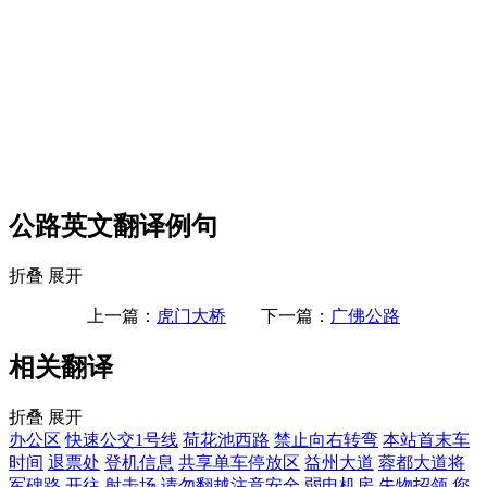
公路英文翻译例句
折叠
展开
上一篇：
虎门大桥
下一篇：
广佛公路
相关翻译
折叠
展开
办公区
快速公交1号线
荷花池西路
禁止向右转弯
本站首末车
时间
退票处
登机信息
共享单车停放区
益州大道
蓉都大道将
军碑路
开往
射击场
请勿翻越注意安全
弱电机房
失物招领
您