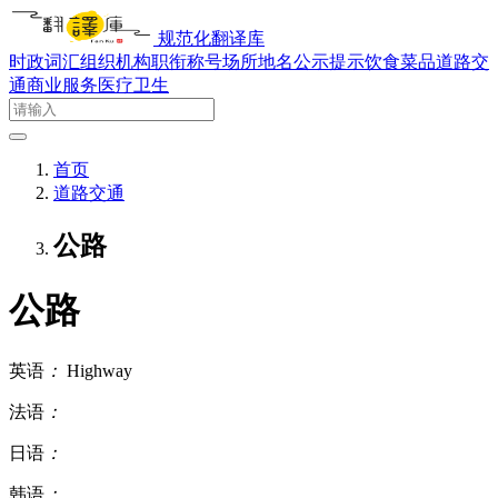
规范化翻译库
时政词汇
组织机构
职衔称号
场所地名
公示提示
饮食菜品
道路交
通
商业服务
医疗卫生
首页
道路交通
公路
公路
英语
：
Highway
法语
：
日语
：
韩语
：