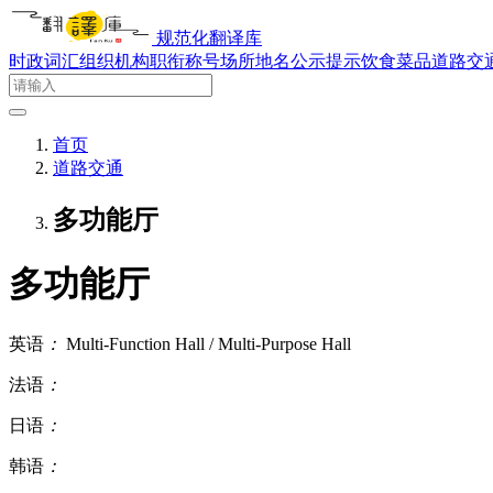
规范化翻译库
时政词汇
组织机构
职衔称号
场所地名
公示提示
饮食菜品
道路交
首页
道路交通
多功能厅
多功能厅
英语
：
Multi-Function Hall / Multi-Purpose Hall
法语
：
日语
：
韩语
：