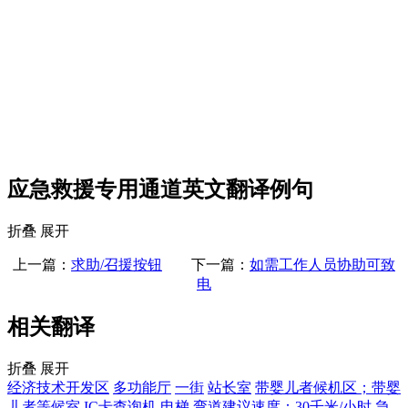
应急救援专用通道英文翻译例句
折叠
展开
上一篇：
求助/召援按钮
下一篇：
如需工作人员协助可致
电
相关翻译
折叠
展开
经济技术开发区
多功能厅
一街
站长室
带婴儿者候机区；带婴
儿者等候室
IC卡查询机
电梯
弯道建议速度：30千米/小时
急