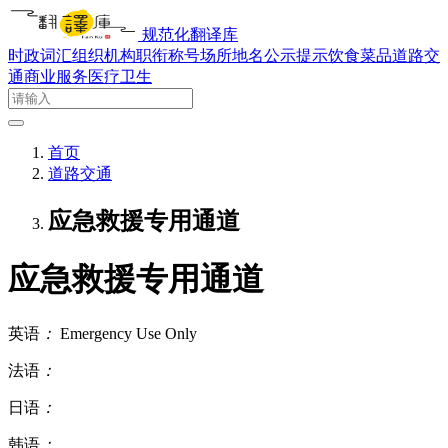
规范化翻译库
时政词汇
组织机构
职衔称号
场所地名
公示提示
饮食菜品
道路交
通
商业服务
医疗卫生
首页
道路交通
应急救援专用通道
应急救援专用通道
英语
：
Emergency Use Only
法语
：
日语
：
韩语
：