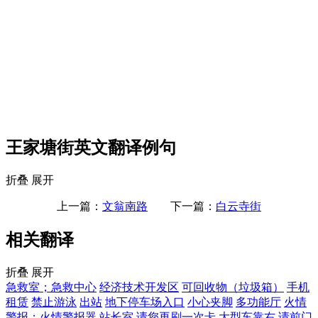
王家塘街英文翻译例句
折叠
展开
上一篇：
文翁南路
下一篇：
白云寺街
相关翻译
折叠
展开
急救室；急救中心
经济技术开发区
可回收物（垃圾箱）
手机
租赁
禁止游泳
出站
地下停车场入口
小心夹脚
多功能厅
火情
警报；火情警报器
站长室
请您再刷一次卡
大型车靠右
请前门