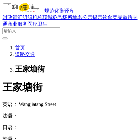
规范化翻译库
时政词汇
组织机构
职衔称号
场所地名
公示提示
饮食菜品
道路交
通
商业服务
医疗卫生
首页
道路交通
王家塘街
王家塘街
英语
：
Wangjiatang Street
法语
：
日语
：
韩语
：