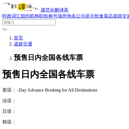
规范化翻译库
时政词汇
组织机构
职衔称号
场所地名
公示提示
饮食菜品
道路交
首页
道路交通
预售日内全国各线车票
预售日内全国各线车票
英语
：
-Day Advance Booking for All Destinations
法语
：
日语
：
韩语
：