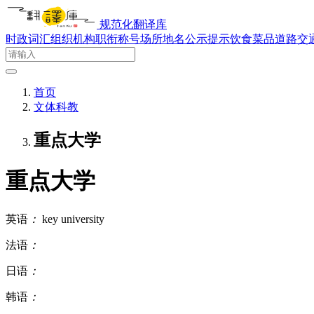
规范化翻译库
时政词汇
组织机构
职衔称号
场所地名
公示提示
饮食菜品
道路交
首页
文体科教
重点大学
重点大学
英语
：
key university
法语
：
日语
：
韩语
：