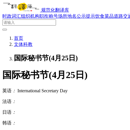
规范化翻译库
时政词汇
组织机构
职衔称号
场所地名
公示提示
饮食菜品
道路交
首页
文体科教
国际秘书节(4月25日)
国际秘书节(4月25日)
英语
：
International Secretary Day
法语
：
日语
：
韩语
：