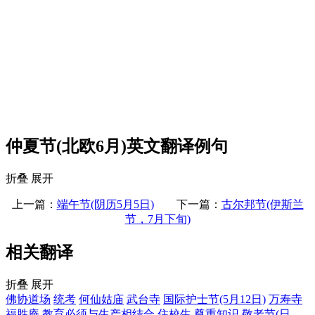
仲夏节(北欧6月)英文翻译例句
折叠
展开
上一篇：
端午节(阴历5月5日)
下一篇：
古尔邦节(伊斯兰
节，7月下旬)
相关翻译
折叠
展开
佛协道场
统考
何仙姑庙
武台寺
国际护士节(5月12日)
万寿寺
福胜庵
教育必须与生产相结合
住校生
尊重知识
敬老节(日