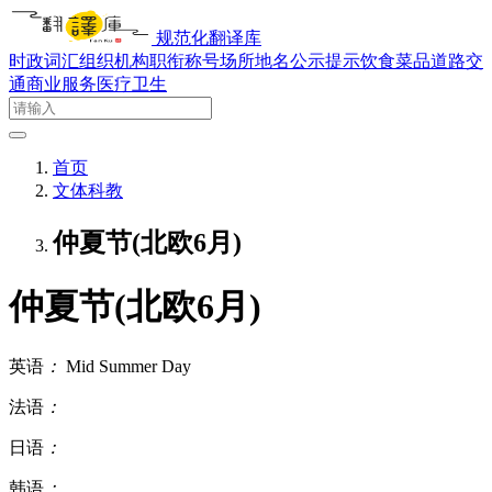
规范化翻译库
时政词汇
组织机构
职衔称号
场所地名
公示提示
饮食菜品
道路交
通
商业服务
医疗卫生
首页
文体科教
仲夏节(北欧6月)
仲夏节(北欧6月)
英语
：
Mid Summer Day
法语
：
日语
：
韩语
：