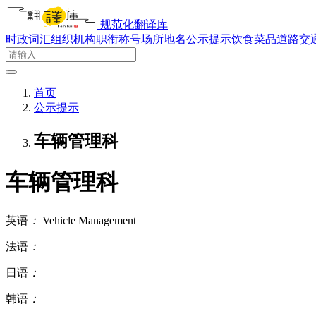
规范化翻译库
时政词汇
组织机构
职衔称号
场所地名
公示提示
饮食菜品
道路交
首页
公示提示
车辆管理科
车辆管理科
英语
：
Vehicle Management
法语
：
日语
：
韩语
：