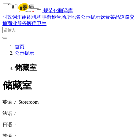
规范化翻译库
时政词汇
组织机构
职衔称号
场所地名
公示提示
饮食菜品
道路交
通
商业服务
医疗卫生
首页
公示提示
储藏室
储藏室
英语
：
Storeroom
法语
：
日语
：
韩语
：