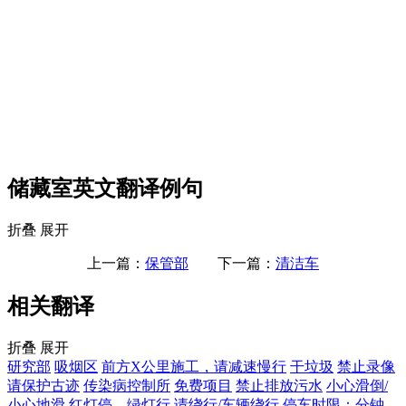
储藏室英文翻译例句
折叠
展开
上一篇：
保管部
下一篇：
清洁车
相关翻译
折叠
展开
研究部
吸烟区
前方X公里施工，请减速慢行
干垃圾
禁止录像
请保护古迹
传染病控制所
免费项目
禁止排放污水
小心滑倒/
小心地滑
红灯停、绿灯行
请绕行/车辆绕行
停车时限：分钟