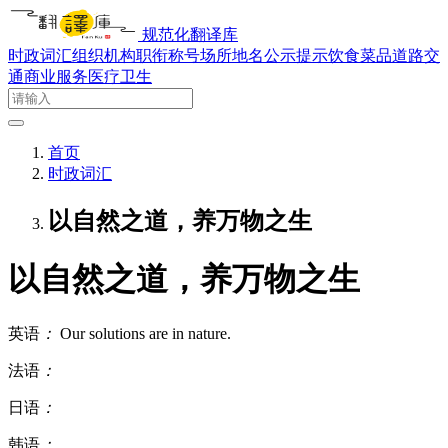
规范化翻译库
时政词汇
组织机构
职衔称号
场所地名
公示提示
饮食菜品
道路交
通
商业服务
医疗卫生
首页
时政词汇
以自然之道，养万物之生
以自然之道，养万物之生
英语
：
Our solutions are in nature.
法语
：
日语
：
韩语
：