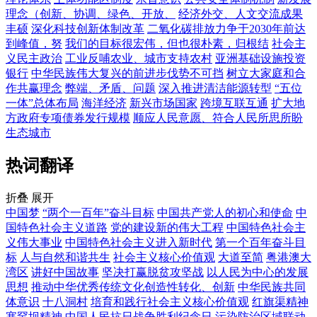
理念（创新、协调、绿色、开放、
经济外交、人文交流成果
丰硕
深化科技创新体制改革
二氧化碳排放力争于2030年前达
到峰值，努
我们的目标很宏伟，但也很朴素，归根结
社会主
义民主政治
工业反哺农业、城市支持农村
亚洲基础设施投资
银行
中华民族伟大复兴的前进步伐势不可挡
树立大家庭和合
作共赢理念
弊端、矛盾、问题
深入推进清洁能源转型
“五位
一体”总体布局
海洋经济
新兴市场国家
跨境互联互通
扩大地
方政府专项债券发行规模
顺应人民意愿、符合人民所思所盼
生态城市
热词翻译
折叠
展开
中国梦
“两个一百年”奋斗目标
中国共产党人的初心和使命
中
国特色社会主义道路
党的建设新的伟大工程
中国特色社会主
义伟大事业
中国特色社会主义进入新时代
第一个百年奋斗目
标
人与自然和谐共生
社会主义核心价值观
大道至简
粤港澳大
湾区
讲好中国故事
坚决打赢脱贫攻坚战
以人民为中心的发展
思想
推动中华优秀传统文化创造性转化、创新
中华民族共同
体意识
十八洞村
培育和践行社会主义核心价值观
红旗渠精神
塞罕坝精神
中国人民抗日战争胜利纪念日
污染防治区域联动