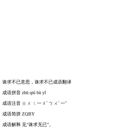
诛求不已意思，诛求不已成语翻译
成语拼音
zhū qiú bù yǐ
成语注音
ㄓㄨ ㄑ一ㄡˊ ㄅㄨˋ 一ˇ
成语简拼
ZQBY
成语解释
见“诛求无已”。