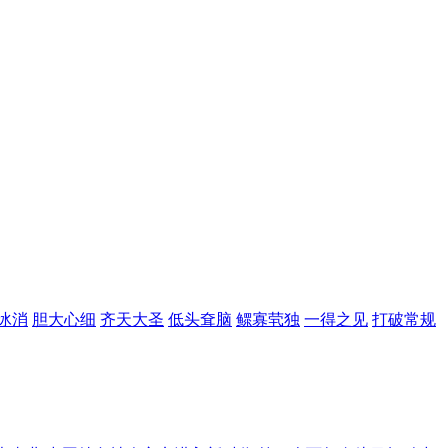
冰消
胆大心细
齐天大圣
低头耷脑
鳏寡茕独
一得之见
打破常规