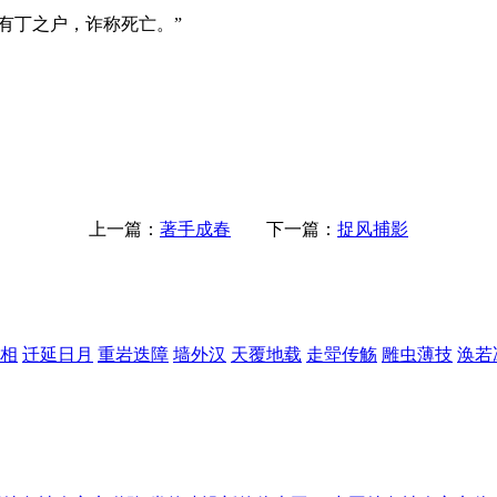
有丁之户，诈称死亡。”
上一篇：
著手成春
下一篇：
捉风捕影
相
迁延日月
重岩迭障
墙外汉
天覆地载
走斝传觞
雕虫薄技
涣若