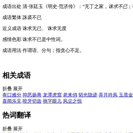
成语出处
清·张廷玉《明史·范济传》：“无丁之家，
诛求不已
；
成语繁体
誅裘不已
近义成语
诛求无已、 诛求无度
感情色彩
诛求不已是中性词。
成语用法
作谓语、分句；指贪心不足。
相关成语
折叠
展开
有口难分
抑恶扬善
龙潭虎窟
老来俏
韬光隐迹
弄月吟风
玉质金
喜闻乐见
咬牙切齿
挑字眼儿
风尘之惊
热词翻译
折叠
展开