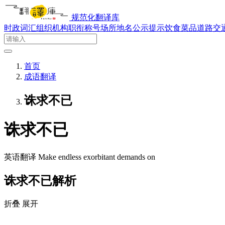
规范化翻译库
时政词汇
组织机构
职衔称号
场所地名
公示提示
饮食菜品
道路交
首页
成语翻译
诛求不已
诛求不已
英语翻译
Make endless exorbitant demands on
诛求不已解析
折叠
展开