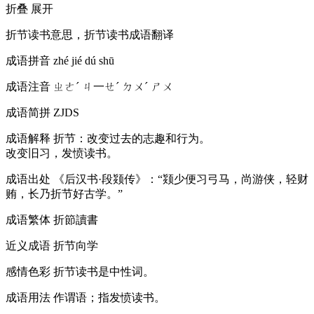
折叠
展开
折节读书意思，折节读书成语翻译
成语拼音
zhé jié dú shū
成语注音
ㄓㄜˊ ㄐ一ㄝˊ ㄉㄨˊ ㄕㄨ
成语简拼
ZJDS
成语解释
折节：改变过去的志趣和行为。
改变旧习，发愤读书。
成语出处
《后汉书·段颎传》：“颎少便习弓马，尚游侠，轻财
贿，长乃折节好古学。”
成语繁体
折節讀書
近义成语
折节向学
感情色彩
折节读书是中性词。
成语用法
作谓语；指发愤读书。