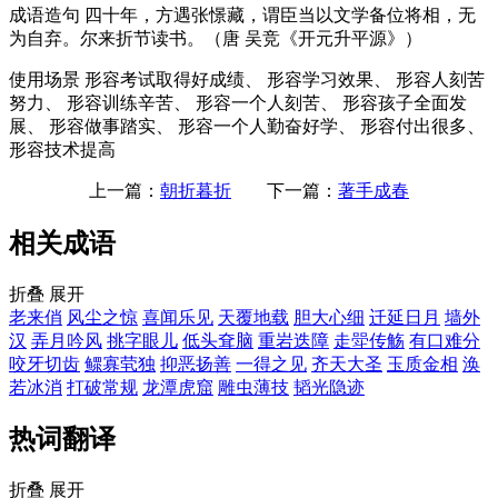
成语造句
四十年，方遇张憬藏，谓臣当以文学备位将相，无
为自弃。尔来折节读书。（唐 吴竞《开元升平源》）
使用场景
形容考试取得好成绩、 形容学习效果、 形容人刻苦
努力、 形容训练辛苦、 形容一个人刻苦、 形容孩子全面发
展、 形容做事踏实、 形容一个人勤奋好学、 形容付出很多、
形容技术提高
上一篇：
朝折暮折
下一篇：
著手成春
相关成语
折叠
展开
老来俏
风尘之惊
喜闻乐见
天覆地载
胆大心细
迁延日月
墙外
汉
弄月吟风
挑字眼儿
低头耷脑
重岩迭障
走斝传觞
有口难分
咬牙切齿
鳏寡茕独
抑恶扬善
一得之见
齐天大圣
玉质金相
涣
若冰消
打破常规
龙潭虎窟
雕虫薄技
韬光隐迹
热词翻译
折叠
展开