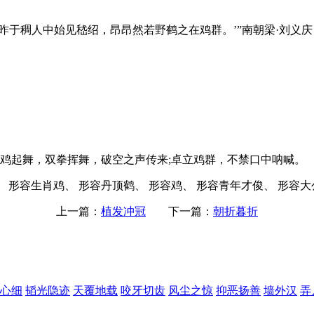
昨于稠人中始见嵇绍，昂昂然若野鹤之在鸡群。’”南朝梁·刘义庆
鸡起舞，双拳挥舞，破空之声传来;卓立鸡群，不禁口中呐喊。
 形容生肖鸡、 形容丹顶鹤、 形容鸡、 形容青年才俊、 形容大
上一篇：
植发冲冠
下一篇：
朝折暮折
心细
韬光隐迹
天覆地载
咬牙切齿
风尘之惊
抑恶扬善
墙外汉
弄