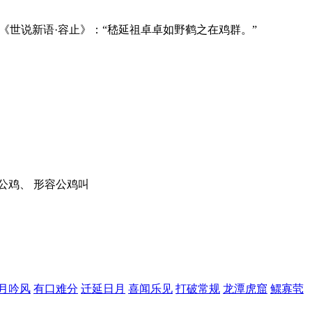
《世说新语·容止》：“嵇延祖卓卓如野鹤之在鸡群。”
公鸡、 形容公鸡叫
月吟风
有口难分
迁延日月
喜闻乐见
打破常规
龙潭虎窟
鳏寡茕