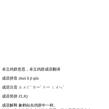
卓立鸡群意思，卓立鸡群成语翻译
成语拼音
zhuó lì jī qún
成语注音
ㄓㄨㄛˊ ㄌ一ˋ ㄐ一 ㄑㄨㄣˊ
成语简拼
ZLJQ
成语解释
象鹤站在鸡群中一样。