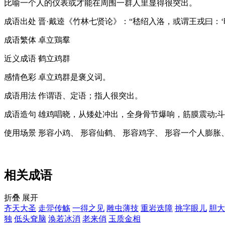
比喻一个人的仪表或才能在周围一群人里显得很突出。
成语出处
晋·戴逵《竹林七贤论》：“嵇绍入洛，或谓王戎曰：‘
成语繁体
卓立鶏羣
近义成语
鹤立鸡群
感情色彩
卓立鸡群是褒义词。
成语用法
作谓语、定语；指人很突出。
成语造句
雄鸡唱晓，从矮处冲出，全身骨节爆响，筋膜震动;斗
使用场景
形容小鸡、 形容仙鹤、 形容鸡字、 形容一个人膨胀、
相关成语
折叠
展开
齐天大圣
走斝传觞
一得之见
雕虫薄技
重岩迭障
挑字眼儿
胆大
独
低头耷脑
涣若冰消
老来俏
玉质金相