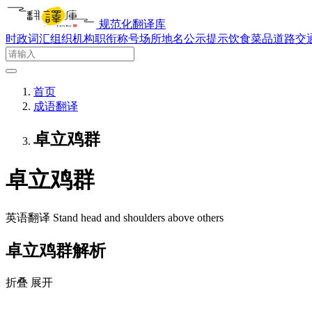
规范化翻译库
时政词汇
组织机构
职衔称号
场所地名
公示提示
饮食菜品
道路交
首页
成语翻译
卓立鸡群
卓立鸡群
英语翻译
Stand head and shoulders above others
卓立鸡群解析
折叠
展开