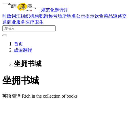
规范化翻译库
时政词汇
组织机构
职衔称号
场所地名
公示提示
饮食菜品
道路交
通
商业服务
医疗卫生
首页
成语翻译
坐拥书城
坐拥书城
英语翻译
Rich in the collection of books