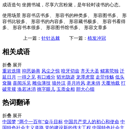
成语造句
坐拥书城，尽享六宫粉黛，是年轻时读书的心态。
使用场景
形容书店书多、 形容书的种类多、 形容图书多、 形
容书比较多、 形容书的内容多、 形容藏书极多、 形容书看得
多、 形容书本很多、 形容图书馆书多、 形容文章多
上一篇：
针针丛棘
下一篇：
植发冲冠
相关成语
折叠
展开
重岩迭障
抑恶扬善
风尘之惊
咬牙切齿
齐天大圣
鳏寡茕独
迁
延日月
一得之见
有口难分
韬光隐迹
龙潭虎窟
走斝传觞
低头
耷脑
喜闻乐见
雕虫薄技
墙外汉
弄月吟风
老来俏
天覆地载
打
破常规
涣若冰消
挑字眼儿
玉质金相
胆大心细
热词翻译
折叠
展开
中国梦
“两个一百年”奋斗目标
中国共产党人的初心和使命
中
国特色社会主义道路
党的建设新的伟大工程
中国特色社会主