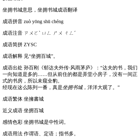
坐拥书城意思，坐拥书城成语翻译
成语拼音
zuò yōng shū chéng
成语注音
ㄗㄨㄛˋ ㄩㄥ ㄕㄨ ㄔㄥˊ
成语简拼
ZYSC
成语解释
见“坐拥百城”。
成语出处
孙百刚《郁达夫外传·风雨茅庐》：“达夫的书，我们
一向知道是多的……但从前住的都是弄堂小房子，没有一间正
式的书房，所以未窥全豹。
经现在这么陈列一番，真是
坐拥书城
，洋洋大观了。”
成语繁体
坐擁書城
近义成语
坐拥百城
感情色彩
坐拥书城是中性词。
成语用法
作谓语、定语；指书多。