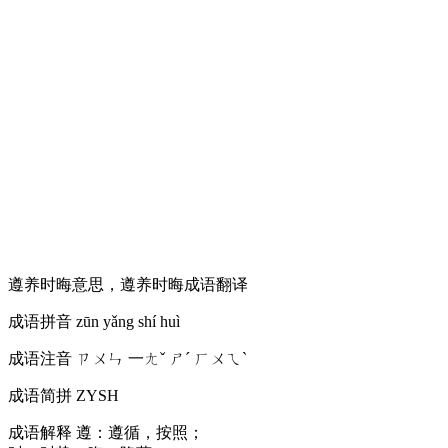
遵养时晦意思，遵养时晦成语翻译
成语拼音
zūn yǎng shí huì
成语注音
ㄗㄨㄣ 一ㄤˇ ㄕˊ ㄏㄨㄟˋ
成语简拼
ZYSH
成语解释
遵：遵循，按照；