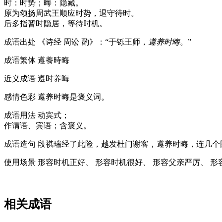
时：时势；晦：隐藏。
原为颂扬周武王顺应时势，退守待时。
后多指暂时隐居，等待时机。
成语出处
《诗经 周讼 酌》：“于铄王师，
遵养时晦
。”
成语繁体
遵養時晦
近义成语
遵时养晦
感情色彩
遵养时晦是褒义词。
成语用法
动宾式；
作谓语、宾语；含褒义。
成语造句
段祺瑞经了此险，越发杜门谢客，遵养时晦，连几个
使用场景
形容时机正好、 形容时机很好、 形容父亲严厉、 形
相关成语