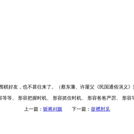
围棋好友，也不甚往来了。（蔡东藩、许厪父《民国通俗演义》
容等等、 形容把握时机、 形容抓住时机、 形容爸爸严厉、 形容
上一篇：
斩将刈旗
下一篇：
捉襟肘见