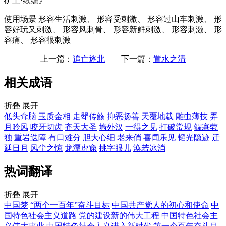
矿工·续编》
使用场景
形容生活刺激、 形容受刺激、 形容过山车刺激、 形
容好玩又刺激、 形容风刺骨、 形容新鲜刺激、 形容刺激、 形
容痛、 形容很刺激
上一篇：
追亡逐北
下一篇：
置水之清
相关成语
折叠
展开
低头耷脑
玉质金相
走斝传觞
抑恶扬善
天覆地载
雕虫薄技
弄
月吟风
咬牙切齿
齐天大圣
墙外汉
一得之见
打破常规
鳏寡茕
独
重岩迭障
有口难分
胆大心细
老来俏
喜闻乐见
韬光隐迹
迁
延日月
风尘之惊
龙潭虎窟
挑字眼儿
涣若冰消
热词翻译
折叠
展开
中国梦
“两个一百年”奋斗目标
中国共产党人的初心和使命
中
国特色社会主义道路
党的建设新的伟大工程
中国特色社会主