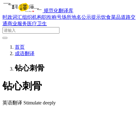
规范化翻译库
时政词汇
组织机构
职衔称号
场所地名
公示提示
饮食菜品
道路交
通
商业服务
医疗卫生
首页
成语翻译
钻心刺骨
钻心刺骨
英语翻译
Stimulate deeply