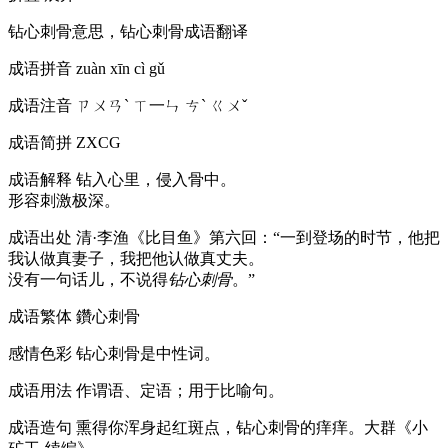
钻心刺骨意思，钻心刺骨成语翻译
成语拼音
zuàn xīn cì gǔ
成语注音
ㄗㄨㄢˋ ㄒ一ㄣ ㄘˋ ㄍㄨˇ
成语简拼
ZXCG
成语解释
钻入心里，侵入骨中。
形容刺激极深。
成语出处
清·李渔《比目鱼》第六回：“一到登场的时节，他把
我认做真妻子，我把他认做真丈夫。
没有一句话儿，不说得
钻心刺骨
。”
成语繁体
鑽心刺骨
感情色彩
钻心刺骨是中性词。
成语用法
作谓语、定语；用于比喻句。
成语造句
熏得你浑身起红斑点，钻心刺骨的痒痒。大群《小