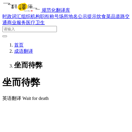
规范化翻译库
时政词汇
组织机构
职衔称号
场所地名
公示提示
饮食菜品
道路交
通
商业服务
医疗卫生
首页
成语翻译
坐而待弊
坐而待弊
英语翻译
Wait for death