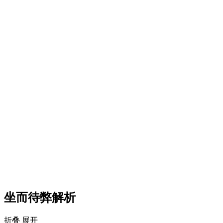
坐而待弊解析
折叠
展开