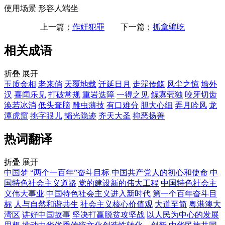
使用场景
形容人端坐
上一篇：
作奸犯罪
下一篇：
抓拿骗吃
相关成语
折叠
展开
玉质金相
老来俏
天覆地载
迁延日月
走斝传觞
风尘之惊
墙外
汉
喜闻乐见
打破常规
重岩迭障
一得之见
鳏寡茕独
咬牙切齿
涣若冰消
低头耷脑
雕虫薄技
有口难分
胆大心细
弄月吟风
龙
潭虎窟
挑字眼儿
韬光隐迹
齐天大圣
抑恶扬善
热词翻译
折叠
展开
中国梦
“两个一百年”奋斗目标
中国共产党人的初心和使命
中
国特色社会主义道路
党的建设新的伟大工程
中国特色社会主
义伟大事业
中国特色社会主义进入新时代
第一个百年奋斗目
标
人与自然和谐共生
社会主义核心价值观
大道至简
粤港澳大
湾区
讲好中国故事
坚决打赢脱贫攻坚战
以人民为中心的发展