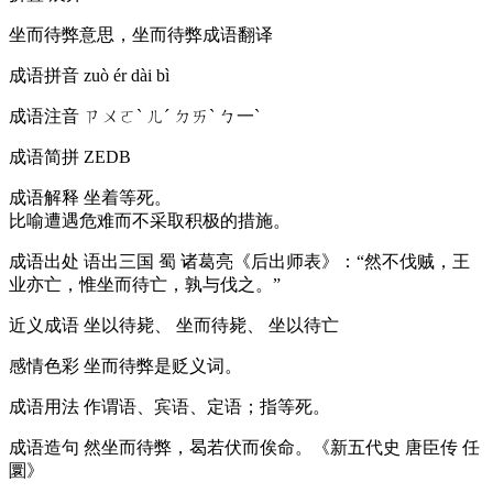
坐而待弊意思，坐而待弊成语翻译
成语拼音
zuò ér dài bì
成语注音
ㄗㄨㄛˋ ㄦˊ ㄉㄞˋ ㄅ一ˋ
成语简拼
ZEDB
成语解释
坐着等死。
比喻遭遇危难而不采取积极的措施。
成语出处
语出三国 蜀 诸葛亮《后出师表》：“然不伐贼，王
业亦亡，惟坐而待亡，孰与伐之。”
近义成语
坐以待毙、 坐而待毙、 坐以待亡
感情色彩
坐而待弊是贬义词。
成语用法
作谓语、宾语、定语；指等死。
成语造句
然坐而待弊，曷若伏而俟命。《新五代史 唐臣传 任
圜》