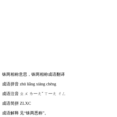
铢两相称意思，铢两相称成语翻译
成语拼音
zhū liǎng xiāng chēng
成语注音
ㄓㄨ ㄌ一ㄤˇ ㄒ一ㄤ ㄔㄥ
成语简拼
ZLXC
成语解释
见“铢两悉称”。