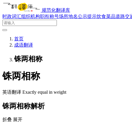
规范化翻译库
时政词汇
组织机构
职衔称号
场所地名
公示提示
饮食菜品
道路交
首页
成语翻译
铢两相称
铢两相称
英语翻译
Exactly equal in weight
铢两相称解析
折叠
展开