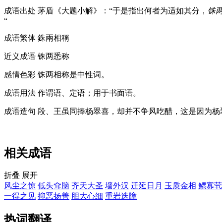
成语出处
茅盾《大题小解》：“于是指出何者为适如其分，
铢
“
成语繁体
銖兩相稱
近义成语
铢两悉称
感情色彩
铢两相称是中性词。
成语用法
作谓语、定语；用于书面语。
成语造句
段、王虽同捧杨翠喜，却并不争风吃醋，这是因为杨
相关成语
折叠
展开
风尘之惊
低头耷脑
齐天大圣
墙外汉
迁延日月
玉质金相
鳏寡茕
一得之见
抑恶扬善
胆大心细
重岩迭障
热词翻译