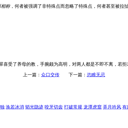
两相称
，何者被强调了非特殊点而忽略了特殊点，何者甚至被拉扯
翠喜受了养母的教，手腕颇为高明，对两人都是不即不离，若拒
上一篇：
众口交传
下一篇：
恣睢无忌
独
涣若冰消
韬光隐迹
咬牙切齿
打破常规
龙潭虎窟
弄月吟风
有