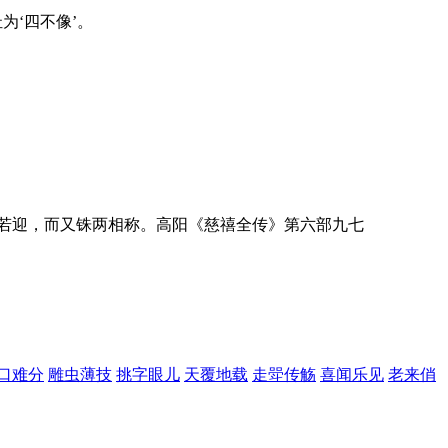
为‘四不像’。
若迎，而又铢两相称。高阳《慈禧全传》第六部九七
口难分
雕虫薄技
挑字眼儿
天覆地载
走斝传觞
喜闻乐见
老来俏