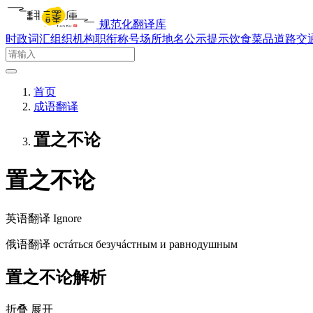
规范化翻译库
时政词汇
组织机构
职衔称号
场所地名
公示提示
饮食菜品
道路交
首页
成语翻译
置之不论
置之不论
英语翻译
Ignore
俄语翻译
остáться безучáстным и равнодушным
置之不论解析
折叠
展开