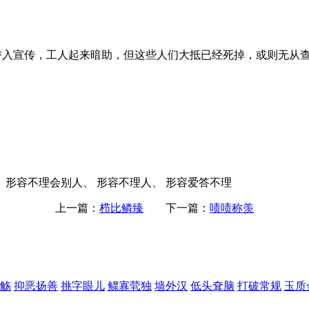
潜入宣传，工人起来暗助，但这些人们大抵已经死掉，或则无从
 形容不理会别人、 形容不理人、 形容爱答不理
上一篇：
栉比鳞臻
下一篇：
啧啧称羡
觞
抑恶扬善
挑字眼儿
鳏寡茕独
墙外汉
低头耷脑
打破常规
玉质