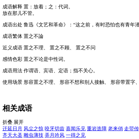
成语解释
置：放着；之：代词。
放在那儿不管。
成语出处
鲁迅《文艺和革命》：“这之前，有时恐怕也有青年
成语繁体
置之不論
近义成语
置之不理、 置之不顾、 置之不问
感情色彩
置之不论是中性词。
成语用法
作谓语、宾语、定语；指不关心。
使用场景
形容置之不理、 形容不想和别人接触、 形容带置字、
相关成语
折叠
展开
迁延日月
风尘之惊
咬牙切齿
喜闻乐见
重岩迭障
老来俏
走斝传
齐天大圣
雕虫薄技
弄月吟风
一得之见