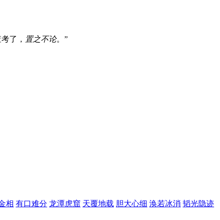
查考了，
置之不论
。”
金相
有口难分
龙潭虎窟
天覆地载
胆大心细
涣若冰消
韬光隐迹