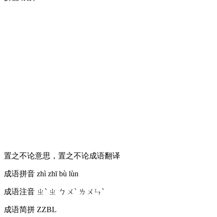
置之不论意思，置之不论成语翻译
成语拼音
zhì zhī bù lùn
成语注音
ㄓˋ ㄓ ㄅㄨˋ ㄌㄨㄣˋ
成语简拼
ZZBL