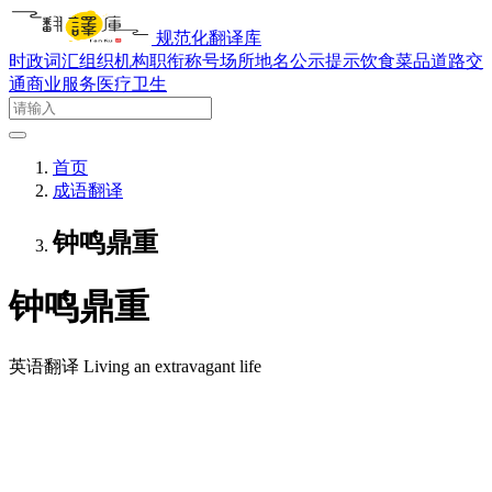
规范化翻译库
时政词汇
组织机构
职衔称号
场所地名
公示提示
饮食菜品
道路交
通
商业服务
医疗卫生
首页
成语翻译
钟鸣鼎重
钟鸣鼎重
英语翻译
Living an extravagant life