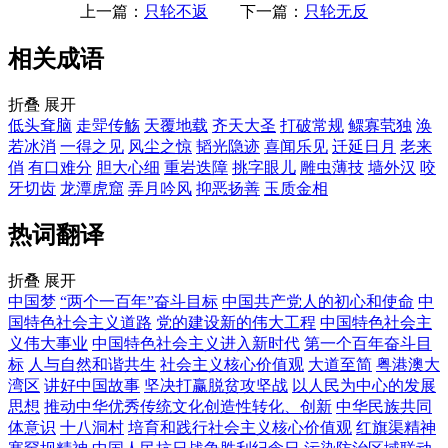
上一篇：
只轮不返
下一篇：
只轮无反
相关成语
折叠
展开
低头耷脑
走斝传觞
天覆地载
齐天大圣
打破常规
鳏寡茕独
涣
若冰消
一得之见
风尘之惊
韬光隐迹
喜闻乐见
迁延日月
老来
俏
有口难分
胆大心细
重岩迭障
挑字眼儿
雕虫薄技
墙外汉
咬
牙切齿
龙潭虎窟
弄月吟风
抑恶扬善
玉质金相
热词翻译
折叠
展开
中国梦
“两个一百年”奋斗目标
中国共产党人的初心和使命
中
国特色社会主义道路
党的建设新的伟大工程
中国特色社会主
义伟大事业
中国特色社会主义进入新时代
第一个百年奋斗目
标
人与自然和谐共生
社会主义核心价值观
大道至简
粤港澳大
湾区
讲好中国故事
坚决打赢脱贫攻坚战
以人民为中心的发展
思想
推动中华优秀传统文化创造性转化、创新
中华民族共同
体意识
十八洞村
培育和践行社会主义核心价值观
红旗渠精神