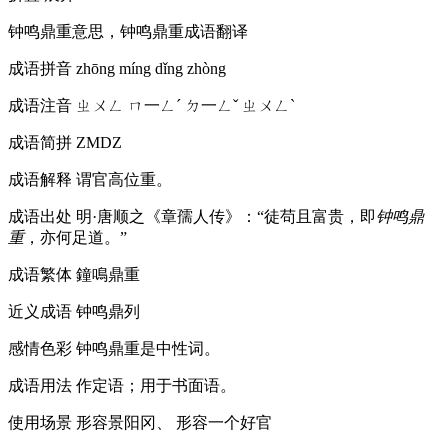
钟鸣鼎重意思，钟鸣鼎重成语翻译
成语拼音
zhōng míng dǐng zhòng
成语注音
ㄓㄨㄥ ㄇ一ㄥˊ ㄉ一ㄥˇ ㄓㄨㄥˋ
成语简拼
ZMDZ
成语解释
谓官高位重。
成语出处
明·唐顺之《章孺人传》：“徒苟且富贵，即
钟鸣鼎
重
，亦何足道。”
成语繁体
鐘鳴鼎重
近义成语
钟鸣鼎列
感情色彩
钟鸣鼎重是中性词。
成语用法
作定语；用于书面语。
使用场景
形容景阳冈、 形容一个好官