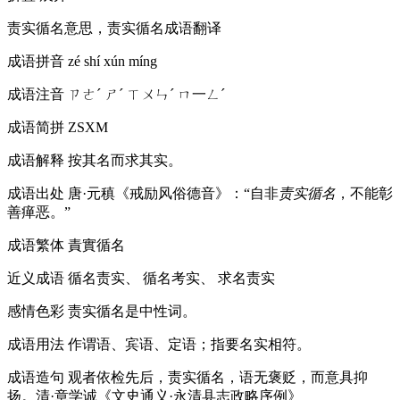
责实循名意思，责实循名成语翻译
成语拼音
zé shí xún míng
成语注音
ㄗㄜˊ ㄕˊ ㄒㄨㄣˊ ㄇ一ㄥˊ
成语简拼
ZSXM
成语解释
按其名而求其实。
成语出处
唐·元稹《戒励风俗德音》：“自非
责实循名
，不能彰
善瘅恶。”
成语繁体
責實循名
近义成语
循名责实、 循名考实、 求名责实
感情色彩
责实循名是中性词。
成语用法
作谓语、宾语、定语；指要名实相符。
成语造句
观者依检先后，责实循名，语无褒贬，而意具抑
扬。清·章学诚《文史通义·永清县志政略序例》