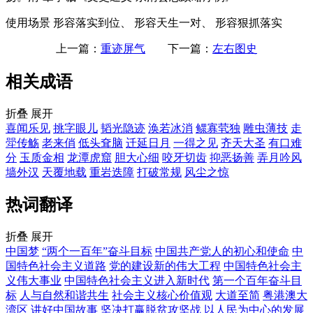
使用场景
形容落实到位、 形容天生一对、 形容狠抓落实
上一篇：
重迹屏气
下一篇：
左右图史
相关成语
折叠
展开
喜闻乐见
挑字眼儿
韬光隐迹
涣若冰消
鳏寡茕独
雕虫薄技
走
斝传觞
老来俏
低头耷脑
迁延日月
一得之见
齐天大圣
有口难
分
玉质金相
龙潭虎窟
胆大心细
咬牙切齿
抑恶扬善
弄月吟风
墙外汉
天覆地载
重岩迭障
打破常规
风尘之惊
热词翻译
折叠
展开
中国梦
“两个一百年”奋斗目标
中国共产党人的初心和使命
中
国特色社会主义道路
党的建设新的伟大工程
中国特色社会主
义伟大事业
中国特色社会主义进入新时代
第一个百年奋斗目
标
人与自然和谐共生
社会主义核心价值观
大道至简
粤港澳大
湾区
讲好中国故事
坚决打赢脱贫攻坚战
以人民为中心的发展