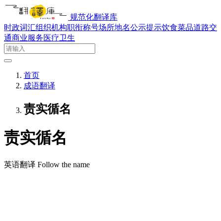
规范化翻译库
时政词汇
组织机构
职衔称号
场所地名
公示提示
饮食菜品
道路交
通
商业服务
医疗卫生
首页
成语翻译
责实循名
责实循名
英语翻译
Follow the name