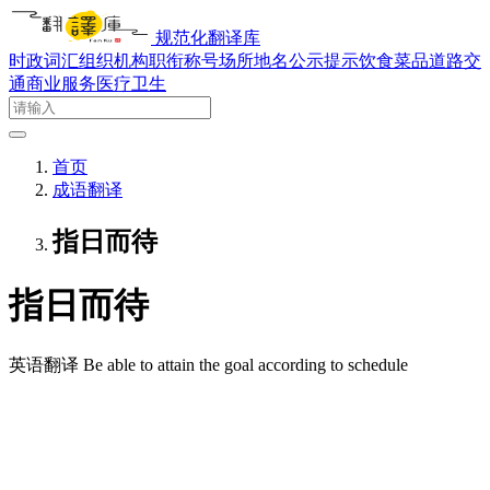
规范化翻译库
时政词汇
组织机构
职衔称号
场所地名
公示提示
饮食菜品
道路交
通
商业服务
医疗卫生
首页
成语翻译
指日而待
指日而待
英语翻译
Be able to attain the goal according to schedule