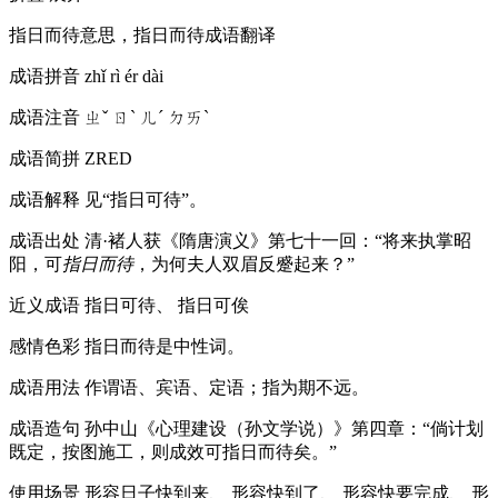
指日而待意思，指日而待成语翻译
成语拼音
zhǐ rì ér dài
成语注音
ㄓˇ ㄖˋ ㄦˊ ㄉㄞˋ
成语简拼
ZRED
成语解释
见“指日可待”。
成语出处
清·褚人获《隋唐演义》第七十一回：“将来执掌昭
阳，可
指日而待
，为何夫人双眉反蹙起来？”
近义成语
指日可待、 指日可俟
感情色彩
指日而待是中性词。
成语用法
作谓语、宾语、定语；指为期不远。
成语造句
孙中山《心理建设（孙文学说）》第四章：“倘计划
既定，按图施工，则成效可指日而待矣。”
使用场景
形容日子快到来、 形容快到了、 形容快要完成、 形