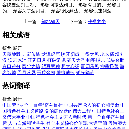
容快要达到目标、 形容间接达到目、 形容有目的、 形容目
的、 形容为了达到目、 形容很快到达、 形容快速到达
上一篇：
知地知天
下一篇：
整襟危坐
相关成语
折叠
展开
天覆地载
走斝传觞
龙潭虎窟
咬牙切齿
一得之见
老来俏
墙外
汉
涣若冰消
迁延日月
打破常规
齐天大圣
挑字眼儿
低头耷脑
有口难分
风尘之惊
鳏寡茕独
胆大心细
喜闻乐见
抑恶扬善
重
岩迭障
弄月吟风
玉质金相
雕虫薄技
韬光隐迹
热词翻译
折叠
展开
中国梦
“两个一百年”奋斗目标
中国共产党人的初心和使命
中
国特色社会主义道路
党的建设新的伟大工程
中国特色社会主
义伟大事业
中国特色社会主义进入新时代
第一个百年奋斗目
标
人与自然和谐共生
社会主义核心价值观
大道至简
粤港澳大