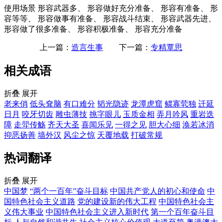
使用场景
形容武器多、 形容做好充分准备、 形容有准备、 形
容等等、 形容做事有准备、 形容战斗结束、 形容武器先进、
形容做了很多准备、 形容积极准备、 形容充分准备
上一篇：
造言生事
下一篇：
专精覃思
相关成语
折叠
展开
老来俏
低头耷脑
有口难分
韬光隐迹
龙潭虎窟
鳏寡茕独
迁延
日月
咬牙切齿
雕虫薄技
挑字眼儿
玉质金相
弄月吟风
重岩迭
障
走斝传觞
齐天大圣
喜闻乐见
一得之见
胆大心细
涣若冰消
抑恶扬善
墙外汉
风尘之惊
天覆地载
打破常规
热词翻译
折叠
展开
中国梦
“两个一百年”奋斗目标
中国共产党人的初心和使命
中
国特色社会主义道路
党的建设新的伟大工程
中国特色社会主
义伟大事业
中国特色社会主义进入新时代
第一个百年奋斗目