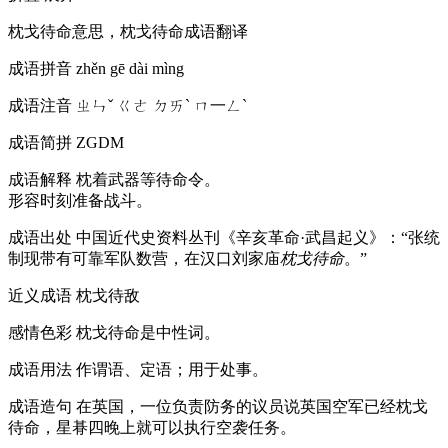
枕戈待命意思，枕戈待命成语翻译
成语拼音
zhěn gē dài mìng
成语注音
ㄓㄣˇ ㄍㄜ ㄉㄞˋ ㄇ一ㄥˋ
成语简拼
ZGDM
成语解释
枕着武器等待命令。
形容时刻准备战斗。
成语出处
中国近代史资料丛刊《辛亥革命·武昌起义》：“张统
制现带有可靠军队数营，在汉口刘家庙
枕戈待命
。”
近义成语
枕戈待敌
感情色彩
枕戈待命是中性词。
成语用法
作谓语、定语；用于处事。
成语造句
在英国，一位负责防务的议员说英国空军已经枕戈
待命，星朞四晚上就可以执行空袭任务。