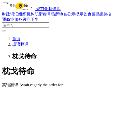
规范化翻译库
时政词汇
组织机构
职衔称号
场所地名
公示提示
饮食菜品
道路交
通
商业服务
医疗卫生
首页
成语翻译
枕戈待命
枕戈待命
英语翻译
Await eagerly the order for