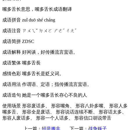
嘴多舌长意思，嘴多舌长成语翻译
成语拼音
zuǐ duō shé cháng
成语注音
ㄗㄨㄟˇ ㄉㄨㄛ ㄕㄜˊ ㄔㄤˊ
成语简拼
ZDSC
成语解释
好闲谈，好传播流言蜚语。
成语繁体
嘴多舌長
感情色彩
嘴多舌长是贬义词。
成语用法
作谓语、定语；指传播流言蜚语。
成语造句
她是一个嘴多舌长存心不良的人
使用场景
形容废话多、 形容嘴角、 形容八卦多嘴、 形容人多
嘴多舌、 形容全是废话、 形容说话连续不断、 形容话太多、
形容人废话多、 形容一个人话多、 形容信口胡说带舌
上一篇：
招是搬非
下一篇：
战争贩子