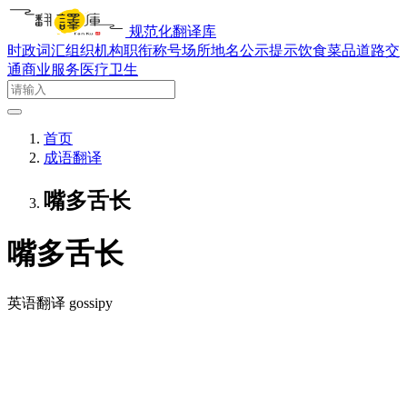
规范化翻译库
时政词汇
组织机构
职衔称号
场所地名
公示提示
饮食菜品
道路交
通
商业服务
医疗卫生
首页
成语翻译
嘴多舌长
嘴多舌长
英语翻译
gossipy