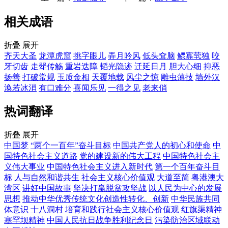
相关成语
折叠
展开
齐天大圣
龙潭虎窟
挑字眼儿
弄月吟风
低头耷脑
鳏寡茕独
咬
牙切齿
走斝传觞
重岩迭障
韬光隐迹
迁延日月
胆大心细
抑恶
扬善
打破常规
玉质金相
天覆地载
风尘之惊
雕虫薄技
墙外汉
涣若冰消
有口难分
喜闻乐见
一得之见
老来俏
热词翻译
折叠
展开
中国梦
“两个一百年”奋斗目标
中国共产党人的初心和使命
中
国特色社会主义道路
党的建设新的伟大工程
中国特色社会主
义伟大事业
中国特色社会主义进入新时代
第一个百年奋斗目
标
人与自然和谐共生
社会主义核心价值观
大道至简
粤港澳大
湾区
讲好中国故事
坚决打赢脱贫攻坚战
以人民为中心的发展
思想
推动中华优秀传统文化创造性转化、创新
中华民族共同
体意识
十八洞村
培育和践行社会主义核心价值观
红旗渠精神
塞罕坝精神
中国人民抗日战争胜利纪念日
污染防治区域联动