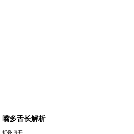
嘴多舌长解析
折叠
展开