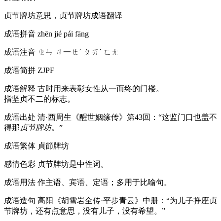
贞节牌坊意思，贞节牌坊成语翻译
成语拼音
zhēn jié pái fāng
成语注音
ㄓㄣ ㄐ一ㄝˊ ㄆㄞˊ ㄈㄤ
成语简拼
ZJPF
成语解释
古时用来表彰女性从一而终的门楼。
指坚贞不二的标志。
成语出处
清·西周生《醒世姻缘传》第43回：“这监门口也盖不
得那
贞节牌坊
。”
成语繁体
貞節牌坊
感情色彩
贞节牌坊是中性词。
成语用法
作主语、宾语、定语；多用于比喻句。
成语造句
高阳《胡雪岩全传·平步青云》中册：“为儿子挣座贞
节牌坊，还有点意思，没有儿子，没有希望。”