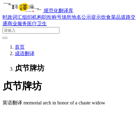
规范化翻译库
时政词汇
组织机构
职衔称号
场所地名
公示提示
饮食菜品
道路交
通
商业服务
医疗卫生
首页
成语翻译
贞节牌坊
贞节牌坊
英语翻译
memorial arch in honor of a chaste widow