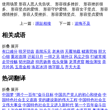
使用场景
形容人恶人先告状、 形容很多挫折、 形容挫折很
多、 形容坚贞的爱情、 形容守护爱情、 形容女子坚贞、 形容
感情挫折、 形容人受挫折、 形容爱情坚贞、 形容坚贞爱情
上一篇：
踵趾相接
下一篇：
追悔不及
相关成语
折叠
展开
有口难分
咬牙切齿
喜闻乐见
老来俏
天覆地载
鳏寡茕独
胆大
心细
重岩迭障
迁延日月
一得之见
墙外汉
风尘之惊
打破常规
走斝传觞
韬光隐迹
抑恶扬善
低头耷脑
龙潭虎窟
雕虫薄技
弄
月吟风
玉质金相
涣若冰消
挑字眼儿
齐天大圣
热词翻译
折叠
展开
中国梦
“两个一百年”奋斗目标
中国共产党人的初心和使命
中
国特色社会主义道路
党的建设新的伟大工程
中国特色社会主
义伟大事业
中国特色社会主义进入新时代
第一个百年奋斗目