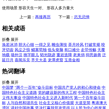
使用场景
形容天生一对、 形容人多力量大
上一篇：
再接再历
下一篇：
恣无忌惮
相关成语
折叠
展开
涣若冰消
胆大心细
一得之见
雕虫薄技
弄月吟风
打破常规
咬
牙切齿
风尘之惊
鳏寡茕独
低头耷脑
有口难分
走斝传觞
天覆
地载
墙外汉
挑字眼儿
韬光隐迹
重岩迭障
老来俏
抑恶扬善
迁
延日月
喜闻乐见
齐天大圣
龙潭虎窟
玉质金相
热词翻译
折叠
展开
中国梦
“两个一百年”奋斗目标
中国共产党人的初心和使命
中
国特色社会主义道路
党的建设新的伟大工程
中国特色社会主
义伟大事业
中国特色社会主义进入新时代
第一个百年奋斗目
标
人与自然和谐共生
社会主义核心价值观
大道至简
粤港澳大
湾区
讲好中国故事
坚决打赢脱贫攻坚战
以人民为中心的发展