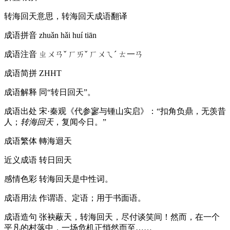
转海回天意思，转海回天成语翻译
成语拼音
zhuǎn hǎi huí tiān
成语注音
ㄓㄨㄢˇ ㄏㄞˇ ㄏㄨㄟˊ ㄊ一ㄢ
成语简拼
ZHHT
成语解释
同“转日回天”。
成语出处
宋·秦观《代参寥与锺山实启》：“扣角负鼎，无羡昔
人；
转海回天
，复闻今日。”
成语繁体
轉海迴天
近义成语
转日回天
感情色彩
转海回天是中性词。
成语用法
作谓语、定语；用于书面语。
成语造句
张袂蔽天，转海回天，尽付谈笑间！然而，在一个
平凡的村落中，一场危机正悄然而至……