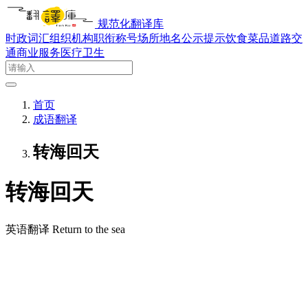
规范化翻译库
时政词汇
组织机构
职衔称号
场所地名
公示提示
饮食菜品
道路交
通
商业服务
医疗卫生
首页
成语翻译
转海回天
转海回天
英语翻译
Return to the sea