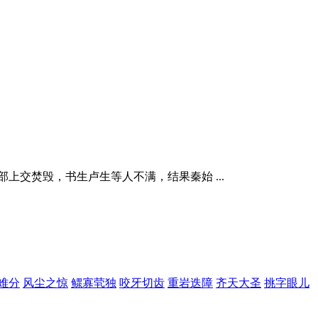
交焚毁，书生卢生等人不满，结果秦始 ...
难分
风尘之惊
鳏寡茕独
咬牙切齿
重岩迭障
齐天大圣
挑字眼儿