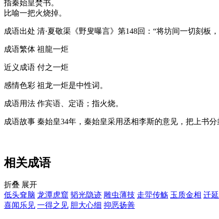
指秦始皇焚书。
比喻一把火烧掉。
成语出处
清·夏敬渠《野叟曝言》第148回：“将坊间一切刻板
成语繁体
祖龍一炬
近义成语
付之一炬
感情色彩
祖龙一炬是中性词。
成语用法
作宾语、定语；指火烧。
成语故事
秦始皇34年，秦始皇采用丞相李斯的意见，把上书分
相关成语
折叠
展开
低头耷脑
龙潭虎窟
韬光隐迹
雕虫薄技
走斝传觞
玉质金相
迁延
喜闻乐见
一得之见
胆大心细
抑恶扬善