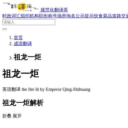
规范化翻译库
时政词汇
组织机构
职衔称号
场所地名
公示提示
饮食菜品
道路交
首页
成语翻译
祖龙一炬
祖龙一炬
英语翻译
the fire lit by Emperor Qing-Shihuang
祖龙一炬解析
折叠
展开