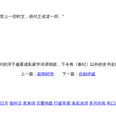
，世上一切时文，俱付之
祖龙一炬
。”
封的淳于越看成私家学诽谤朝政，下令将《秦纪》以外的史书全部上
上一篇：
跖狗吠尧
下一篇：
自贻伊戚
日月
墙外汉
老来俏
天覆地载
打破常规
涣若冰消
弄月吟风
有口