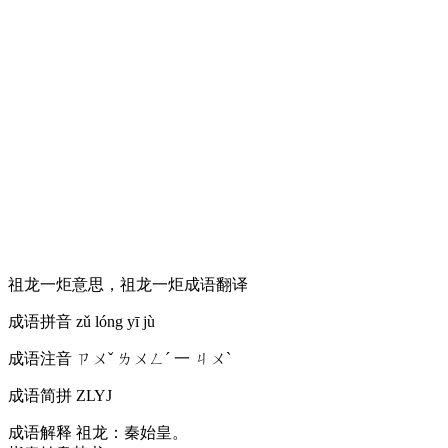
祖龙一炬意思，祖龙一炬成语翻译
成语拼音
zǔ lóng yī jù
成语注音
ㄗㄨˇ ㄌㄨㄥˊ 一 ㄐㄨˋ
成语简拼
ZLYJ
成语解释
祖龙：秦始皇。