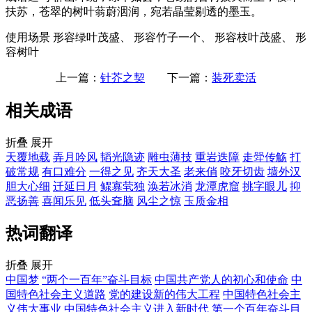
扶苏，苍翠的树叶蓊蔚洇润，宛若晶莹剔透的墨玉。
使用场景
形容绿叶茂盛、 形容竹子一个、 形容枝叶茂盛、 形
容树叶
上一篇：
针芥之契
下一篇：
装死卖活
相关成语
折叠
展开
天覆地载
弄月吟风
韬光隐迹
雕虫薄技
重岩迭障
走斝传觞
打
破常规
有口难分
一得之见
齐天大圣
老来俏
咬牙切齿
墙外汉
胆大心细
迁延日月
鳏寡茕独
涣若冰消
龙潭虎窟
挑字眼儿
抑
恶扬善
喜闻乐见
低头耷脑
风尘之惊
玉质金相
热词翻译
折叠
展开
中国梦
“两个一百年”奋斗目标
中国共产党人的初心和使命
中
国特色社会主义道路
党的建设新的伟大工程
中国特色社会主
义伟大事业
中国特色社会主义进入新时代
第一个百年奋斗目