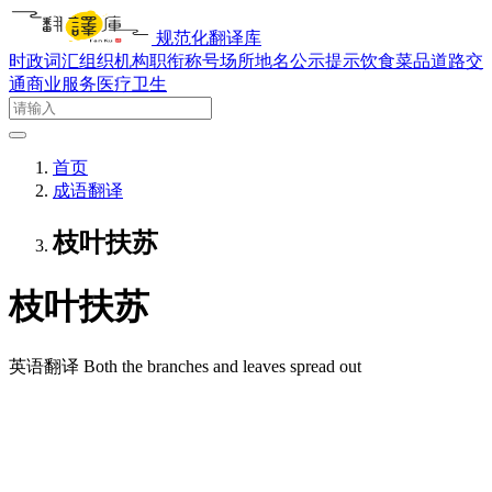
规范化翻译库
时政词汇
组织机构
职衔称号
场所地名
公示提示
饮食菜品
道路交
通
商业服务
医疗卫生
首页
成语翻译
枝叶扶苏
枝叶扶苏
英语翻译
Both the branches and leaves spread out