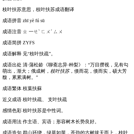
枝叶扶苏意思，枝叶扶苏成语翻译
成语拼音
zhī yè fú sū
成语注音
ㄓ 一ㄝˋ ㄈㄨˊ ㄙㄨ
成语简拼
ZYFS
成语解释
见“枝叶扶疏”。
成语出处
清·蒲松龄《聊斋志异·种梨》：“万目攒视，见有勾
萌出，渐大；俄成树，
枝叶扶苏
，倏而花，倏而实，硕大芳
馥，累累满树。”
成语繁体
枝葉扶蘇
近义成语
枝叶扶疏、 支叶扶疏
感情色彩
枝叶扶苏是中性词。
成语用法
作主语、宾语；形容树木长势良好。
成语造句
群山环绕，绿草如茵，苍劲的古树拔天而上，枝叶