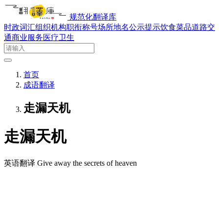
规范化翻译库
时政词汇
组织机构
职衔称号
场所地名
公示提示
饮食菜品
道路交
通
商业服务
医疗卫生
首页
成语翻译
走漏天机
走漏天机
英语翻译
Give away the secrets of heaven