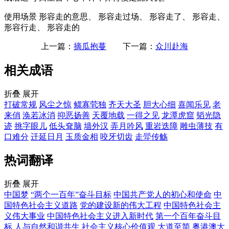
使用场景
形容走的意思、 形容走过场、 形容走了、 形容走、
形容行走、 形容走的
上一篇：
摘瓜抱蔓
下一篇：
众川赴海
相关成语
折叠
展开
打破常规
风尘之惊
鳏寡茕独
齐天大圣
胆大心细
喜闻乐见
老
来俏
涣若冰消
抑恶扬善
天覆地载
一得之见
龙潭虎窟
韬光隐
迹
挑字眼儿
低头耷脑
墙外汉
弄月吟风
重岩迭障
雕虫薄技
有
口难分
迁延日月
玉质金相
咬牙切齿
走斝传觞
热词翻译
折叠
展开
中国梦
“两个一百年”奋斗目标
中国共产党人的初心和使命
中
国特色社会主义道路
党的建设新的伟大工程
中国特色社会主
义伟大事业
中国特色社会主义进入新时代
第一个百年奋斗目
标
人与自然和谐共生
社会主义核心价值观
大道至简
粤港澳大