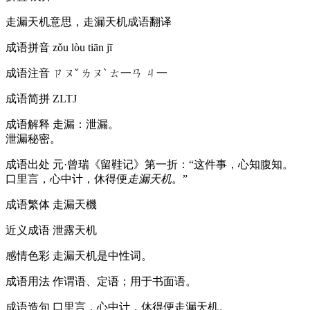
走漏天机意思，走漏天机成语翻译
成语拼音
zǒu lòu tiān jī
成语注音
ㄗㄡˇ ㄌㄡˋ ㄊ一ㄢ ㄐ一
成语简拼
ZLTJ
成语解释
走漏：泄漏。
泄漏秘密。
成语出处
元·曾瑞《留鞋记》第一折：“这件事，心知腹知。
口里言，心中计，休得便
走漏天机
。”
成语繁体
走漏天機
近义成语
泄露天机
感情色彩
走漏天机是中性词。
成语用法
作谓语、定语；用于书面语。
成语造句
口里言，心中计，休得便走漏天机。