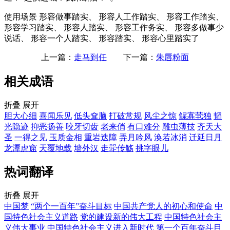
使用场景
形容做事踏实、 形容人工作踏实、 形容工作踏实、
形容学习踏实、 形容人踏实、 形容工作务实、 形容多做事少
说话、 形容一个人踏实、 形容踏实、 形容心里踏实了
上一篇：
走马到任
下一篇：
朱唇粉面
相关成语
折叠
展开
胆大心细
喜闻乐见
低头耷脑
打破常规
风尘之惊
鳏寡茕独
韬
光隐迹
抑恶扬善
咬牙切齿
老来俏
有口难分
雕虫薄技
齐天大
圣
一得之见
玉质金相
重岩迭障
弄月吟风
涣若冰消
迁延日月
龙潭虎窟
天覆地载
墙外汉
走斝传觞
挑字眼儿
热词翻译
折叠
展开
中国梦
“两个一百年”奋斗目标
中国共产党人的初心和使命
中
国特色社会主义道路
党的建设新的伟大工程
中国特色社会主
义伟大事业
中国特色社会主义进入新时代
第一个百年奋斗目