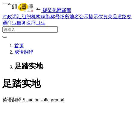
规范化翻译库
时政词汇
组织机构
职衔称号
场所地名
公示提示
饮食菜品
道路交
通
商业服务
医疗卫生
首页
成语翻译
足踏实地
足踏实地
英语翻译
Stand on solid ground