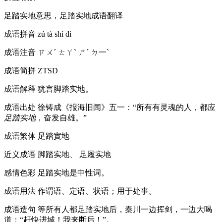
足踏实地意思，足踏实地成语翻译
成语拼音
zú tà shí dì
成语注音
ㄗㄨˊ ㄊㄚˋ ㄕˊ ㄉ一ˋ
成语简拼
ZTSD
成语解释
犹言脚踏实地。
成语出处
徐铸成《报海旧闻》五一：“所有有灵魂的人，都应
足踏实地
，奋发自雄。”
成语繁体
足踏實地
近义成语
脚踏实地、 足履实地
感情色彩
足踏实地是中性词。
成语用法
作谓语、定语、状语；用于处事。
成语造句
等所有人都足踏实地后，秦川一边挥剑，一边大喝
道：“赶快进城！我来断后！”。