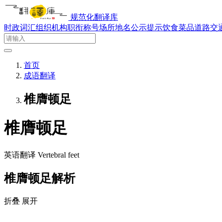
规范化翻译库
时政词汇
组织机构
职衔称号
场所地名
公示提示
饮食菜品
道路交
首页
成语翻译
椎膺顿足
椎膺顿足
英语翻译
Vertebral feet
椎膺顿足解析
折叠
展开