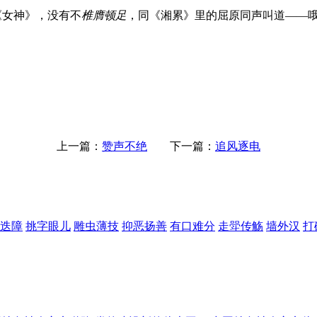
《女神》，没有不
椎膺顿足
，同《湘累》里的屈原同声叫道——哦
上一篇：
赞声不绝
下一篇：
追风逐电
迭障
挑字眼儿
雕虫薄技
抑恶扬善
有口难分
走斝传觞
墙外汉
打