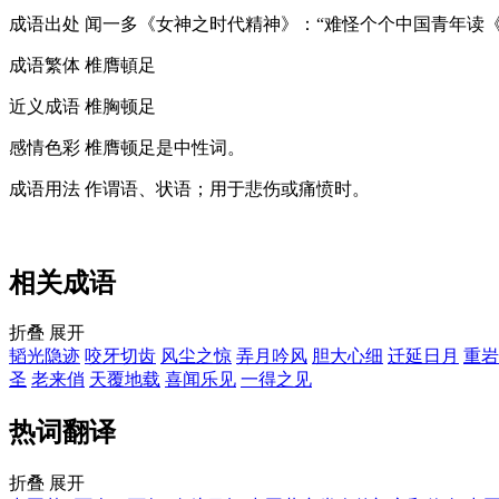
成语出处
闻一多《女神之时代精神》：“难怪个个中国青年读
成语繁体
椎膺頓足
近义成语
椎胸顿足
感情色彩
椎膺顿足是中性词。
成语用法
作谓语、状语；用于悲伤或痛愤时。
相关成语
折叠
展开
韬光隐迹
咬牙切齿
风尘之惊
弄月吟风
胆大心细
迁延日月
重岩
圣
老来俏
天覆地载
喜闻乐见
一得之见
热词翻译
折叠
展开