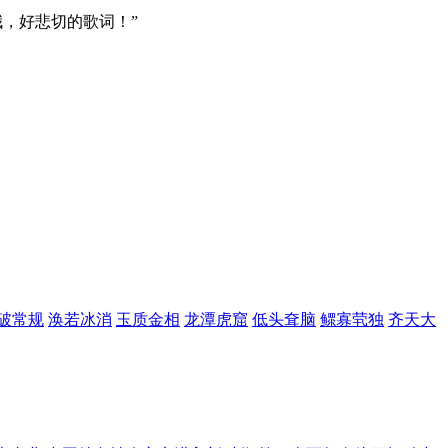
，好悲切的歌词！”
破常规
涣若冰消
玉质金相
龙潭虎窟
低头耷脑
鳏寡茕独
齐天大