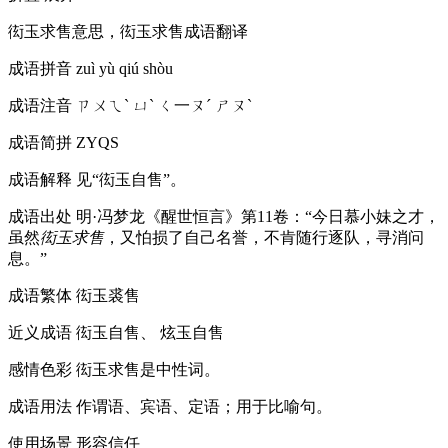
衒玉求售意思，衒玉求售成语翻译
成语拼音
zuì yù qiú shòu
成语注音
ㄗㄨㄟˋ ㄩˋ ㄑ一ㄡˊ ㄕㄡˋ
成语简拼
ZYQS
成语解释
见“衒玉自售”。
成语出处
明·冯梦龙《醒世恒言》第11卷：“今日慕小妹之才，
虽然
衒玉求售
，又怕损了自己名誉，不肯随行逐队，寻消问
息。”
成语繁体
衒玉裘售
近义成语
衒玉自售、 炫玉自售
感情色彩
衒玉求售是中性词。
成语用法
作谓语、宾语、定语；用于比喻句。
使用场景
形容信任