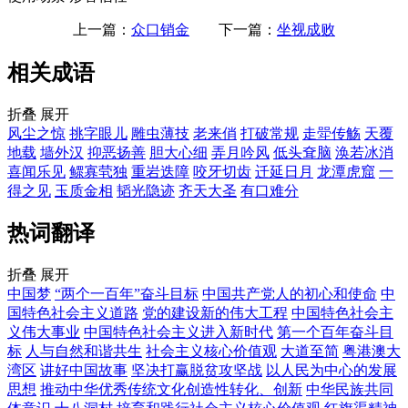
上一篇：
众口销金
下一篇：
坐视成败
相关成语
折叠
展开
风尘之惊
挑字眼儿
雕虫薄技
老来俏
打破常规
走斝传觞
天覆
地载
墙外汉
抑恶扬善
胆大心细
弄月吟风
低头耷脑
涣若冰消
喜闻乐见
鳏寡茕独
重岩迭障
咬牙切齿
迁延日月
龙潭虎窟
一
得之见
玉质金相
韬光隐迹
齐天大圣
有口难分
热词翻译
折叠
展开
中国梦
“两个一百年”奋斗目标
中国共产党人的初心和使命
中
国特色社会主义道路
党的建设新的伟大工程
中国特色社会主
义伟大事业
中国特色社会主义进入新时代
第一个百年奋斗目
标
人与自然和谐共生
社会主义核心价值观
大道至简
粤港澳大
湾区
讲好中国故事
坚决打赢脱贫攻坚战
以人民为中心的发展
思想
推动中华优秀传统文化创造性转化、创新
中华民族共同