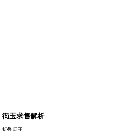
衒玉求售解析
折叠
展开