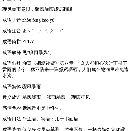
骤风暴雨意思，骤风暴雨成语翻译
成语拼音
zhòu fēng bào yǔ
成语注音
ㄓㄡˋ ㄈㄥ ㄅㄠˋ ㄩˇ
成语简拼
ZFBY
成语解释
见“骤雨暴风”。
成语出处
柳青《铜墙铁壁》第八章：“众人都担心这时正是下
雷雨的节令，猛不防来一阵
骤风暴雨
，人们藏在地洞里难免遭
水淹。”
成语繁体
驟風暴雨
近义成语
暴风骤雨、 骤雨暴风、 骤雨狂风
感情色彩
骤风暴雨是中性词。
成语用法
作主语、宾语；用于书面语。
成语造句
仇戈身法灵动莫测，游走不停，一柄青铜剑急如骤