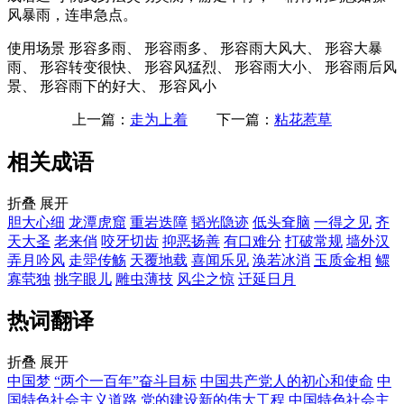
风暴雨，连串急点。
使用场景
形容多雨、 形容雨多、 形容雨大风大、 形容大暴
雨、 形容转变很快、 形容风猛烈、 形容雨大小、 形容雨后风
景、 形容雨下的好大、 形容风小
上一篇：
走为上着
下一篇：
粘花惹草
相关成语
折叠
展开
胆大心细
龙潭虎窟
重岩迭障
韬光隐迹
低头耷脑
一得之见
齐
天大圣
老来俏
咬牙切齿
抑恶扬善
有口难分
打破常规
墙外汉
弄月吟风
走斝传觞
天覆地载
喜闻乐见
涣若冰消
玉质金相
鳏
寡茕独
挑字眼儿
雕虫薄技
风尘之惊
迁延日月
热词翻译
折叠
展开
中国梦
“两个一百年”奋斗目标
中国共产党人的初心和使命
中
国特色社会主义道路
党的建设新的伟大工程
中国特色社会主