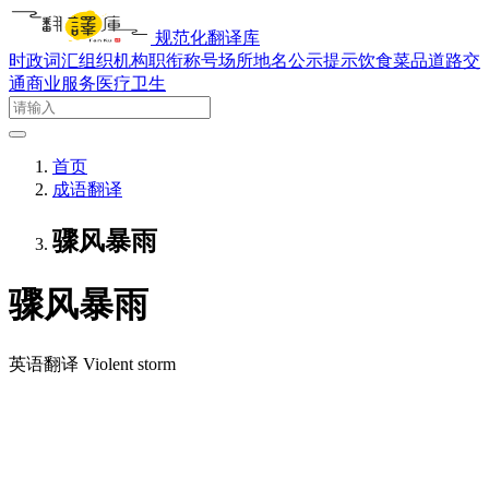
规范化翻译库
时政词汇
组织机构
职衔称号
场所地名
公示提示
饮食菜品
道路交
通
商业服务
医疗卫生
首页
成语翻译
骤风暴雨
骤风暴雨
英语翻译
Violent storm