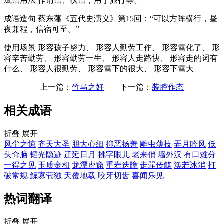
成语用法
作谓语、状语；用于旅行等。
成语造句
蔡东藩《五代史演义》第15回：“可以方阵横行，昼
夜兼程，信宿可至。”
使用场景
形容孩子努力、 形容人勤劳工作、 形容雪化了、 形
容辛苦勤劳、 形容勤劳一生、 形容人走路快、 形容走的词有
什么、 形容人很勤劳、 形容雪下的很大、 形容下雪大
上一篇：
竹马之好
下一篇：
装腔作态
相关成语
折叠
展开
风尘之惊
齐天大圣
胆大心细
抑恶扬善
雕虫薄技
弄月吟风
低
头耷脑
韬光隐迹
迁延日月
挑字眼儿
老来俏
墙外汉
有口难分
一得之见
玉质金相
龙潭虎窟
重岩迭障
走斝传觞
涣若冰消
打
破常规
鳏寡茕独
天覆地载
咬牙切齿
喜闻乐见
热词翻译
折叠
展开