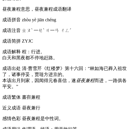
昼夜兼程意思，昼夜兼程成语翻译
成语拼音
zhòu yè jiān chéng
成语注音
ㄓㄡˋ 一ㄝˋ ㄐ一ㄢ ㄔㄥˊ
成语简拼
ZYJC
成语解释
程：行进。
白天和黑夜都不停地赶路。
成语出处
清·曹雪芹《红楼梦》第十六回：“林如海已葬入祖坟
了，诸事停妥，贾琏方进京的。
本该出月到家，因闻得元春喜信，遂
昼夜兼程
而进，一路俱各
平安。”
成语繁体
晝亱兼程
近义成语
昼夜兼行
感情色彩
昼夜兼程是中性词。