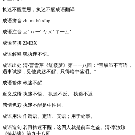
执迷不醒意思，执迷不醒成语翻译
成语拼音
zhí mí bù xǐng
成语注音
ㄓˊ ㄇ一ˊ ㄅㄨˋ ㄒ一ㄥˇ
成语简拼
ZMBX
成语解释
犹执迷不悟。
成语出处
清·曹雪芹《红楼梦》第一一八回：“宝钗虽不言语，
遇事试探，见他
执迷不醒
，只得暗中落泪。”
成语繁体
執迷不醒
近义成语
执迷不悟、 执迷不反、 执迷不返
感情色彩
执迷不醒是中性词。
成语用法
作谓语、定语、宾语；用于处事。
成语造句
若再执迷不醒，这四人就是前车之鉴。清·李汝珍
《镜花缘》第九十八回