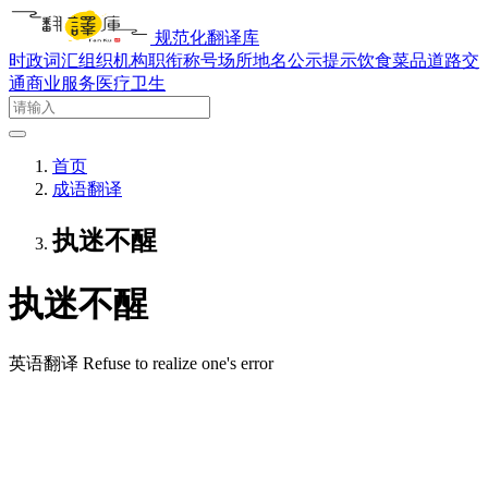
规范化翻译库
时政词汇
组织机构
职衔称号
场所地名
公示提示
饮食菜品
道路交
通
商业服务
医疗卫生
首页
成语翻译
执迷不醒
执迷不醒
英语翻译
Refuse to realize one's error