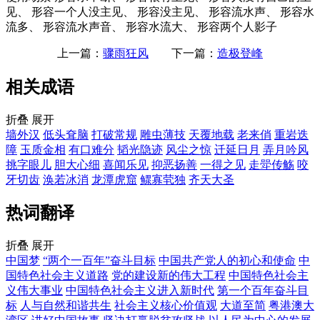
见、 形容一个人没主见、 形容没主见、 形容流水声、 形容水
流多、 形容流水声音、 形容水流大、 形容两个人影子
上一篇：
骤雨狂风
下一篇：
造极登峰
相关成语
折叠
展开
墙外汉
低头耷脑
打破常规
雕虫薄技
天覆地载
老来俏
重岩迭
障
玉质金相
有口难分
韬光隐迹
风尘之惊
迁延日月
弄月吟风
挑字眼儿
胆大心细
喜闻乐见
抑恶扬善
一得之见
走斝传觞
咬
牙切齿
涣若冰消
龙潭虎窟
鳏寡茕独
齐天大圣
热词翻译
折叠
展开
中国梦
“两个一百年”奋斗目标
中国共产党人的初心和使命
中
国特色社会主义道路
党的建设新的伟大工程
中国特色社会主
义伟大事业
中国特色社会主义进入新时代
第一个百年奋斗目
标
人与自然和谐共生
社会主义核心价值观
大道至简
粤港澳大