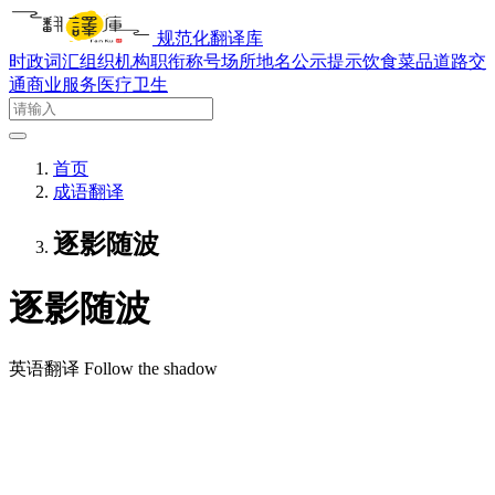
规范化翻译库
时政词汇
组织机构
职衔称号
场所地名
公示提示
饮食菜品
道路交
通
商业服务
医疗卫生
首页
成语翻译
逐影随波
逐影随波
英语翻译
Follow the shadow