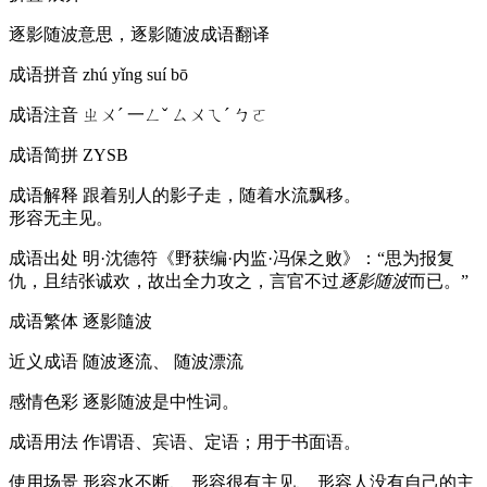
逐影随波意思，逐影随波成语翻译
成语拼音
zhú yǐng suí bō
成语注音
ㄓㄨˊ 一ㄥˇ ㄙㄨㄟˊ ㄅㄛ
成语简拼
ZYSB
成语解释
跟着别人的影子走，随着水流飘移。
形容无主见。
成语出处
明·沈德符《野获编·内监·冯保之败》：“思为报复
仇，且结张诚欢，故出全力攻之，言官不过
逐影随波
而已。”
成语繁体
逐影隨波
近义成语
随波逐流、 随波漂流
感情色彩
逐影随波是中性词。
成语用法
作谓语、宾语、定语；用于书面语。
使用场景
形容水不断、 形容很有主见、 形容人没有自己的主