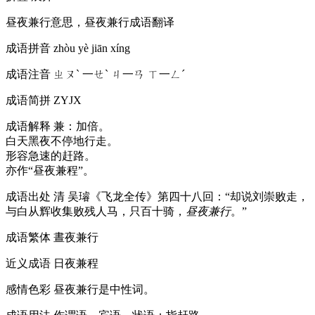
昼夜兼行意思，昼夜兼行成语翻译
成语拼音
zhòu yè jiān xíng
成语注音
ㄓㄡˋ 一ㄝˋ ㄐ一ㄢ ㄒ一ㄥˊ
成语简拼
ZYJX
成语解释
兼：加倍。
白天黑夜不停地行走。
形容急速的赶路。
亦作“昼夜兼程”。
成语出处
清 吴璿《飞龙全传》第四十八回：“却说刘崇败走，
与白从辉收集败残人马，只百十骑，
昼夜兼行
。”
成语繁体
晝夜兼行
近义成语
日夜兼程
感情色彩
昼夜兼行是中性词。