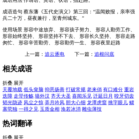
成语用法
作谓语、宾语、状语；指赶路。
成语造句
蔡东藩《五代史演义》第三回：“温闻败报，亲率强
兵二十万，昼夜兼行，至青州城东。”
使用场景
形容中途放弃、 形容孩子努力、 形容人勤劳工作、
形容始终坚持、 形容坚持不下去、 形容长久坚持、 形容走路
匆忙、 形容辛苦勤劳、 形容勤劳一生、 形容夜里赶路
上一篇：
追云逐电
下一篇：
追根问底
相关成语
折叠
展开
天覆地载
低头耷脑
抑恶扬善
打破常规
老来俏
有口难分
重岩
迭障
走斝传觞
墙外汉
齐天大圣
喜闻乐见
迁延日月
咬牙切齿
韬光隐迹
风尘之惊
弄月吟风
胆大心细
龙潭虎窟
挑字眼儿
鳏
寡茕独
一得之见
玉质金相
涣若冰消
雕虫薄技
热词翻译
折叠
展开