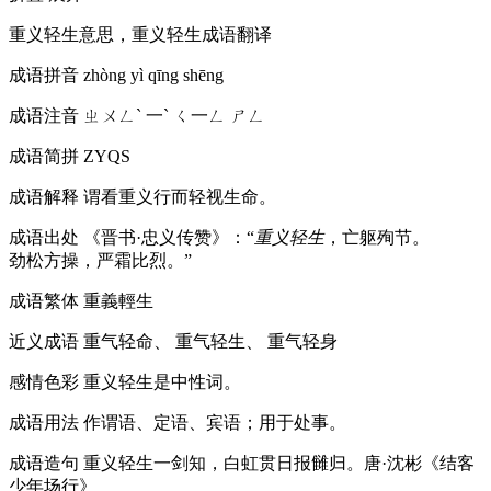
重义轻生意思，重义轻生成语翻译
成语拼音
zhòng yì qīng shēng
成语注音
ㄓㄨㄥˋ 一ˋ ㄑ一ㄥ ㄕㄥ
成语简拼
ZYQS
成语解释
谓看重义行而轻视生命。
成语出处
《晋书·忠义传赞》：“
重义轻生
，亡躯殉节。
劲松方操，严霜比烈。”
成语繁体
重義輕生
近义成语
重气轻命、 重气轻生、 重气轻身
感情色彩
重义轻生是中性词。
成语用法
作谓语、定语、宾语；用于处事。
成语造句
重义轻生一剑知，白虹贯日报雠归。唐·沈彬《结客
少年场行》