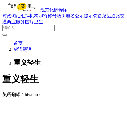
规范化翻译库
时政词汇
组织机构
职衔称号
场所地名
公示提示
饮食菜品
道路交
通
商业服务
医疗卫生
首页
成语翻译
重义轻生
重义轻生
英语翻译
Chivalrous