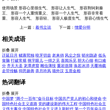
使用场景
形容心里很生气、 形容让人生气、 形容荆轲刺秦
王、 形容一个人重情重义、 形容一个人生气、 形容非常看
重、 形容人生气、 形容轻、 形容人极度生气、 形容心情生气
上一篇：
着书立说
下一篇：
憎爱分明
相关成语
折叠
展开
迁延日月
鳏寡茕独
咬牙切齿
老来俏
风尘之惊
韬光隐迹
低头
耷脑
打破常规
挑字眼儿
一得之见
喜闻乐见
胆大心细
有口难
分
齐天大圣
龙潭虎窟
雕虫薄技
重岩迭障
涣若冰消
天覆地载
走斝传觞
抑恶扬善
弄月吟风
墙外汉
玉质金相
热词翻译
折叠
展开
中国梦
“两个一百年”奋斗目标
中国共产党人的初心和使命
中
国特色社会主义道路
党的建设新的伟大工程
中国特色社会主
义伟大事业
中国特色社会主义进入新时代
第一个百年奋斗目